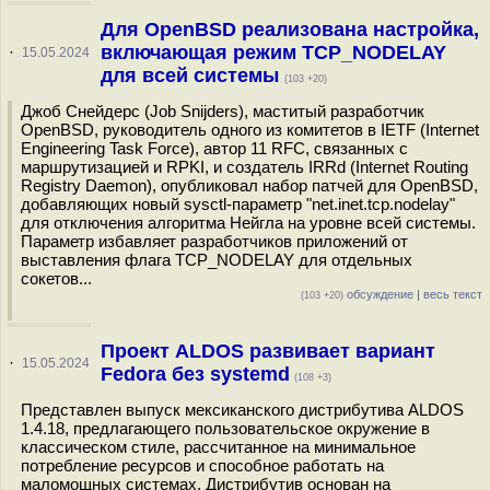
Для OpenBSD реализована настройка,
включающая режим TCP_NODELAY
·
15.05.2024
для всей системы
(103 +20)
Джоб Снейдерс (Job Snijders), маститый разработчик
OpenBSD, руководитель одного из комитетов в IETF (Internet
Engineering Task Force), автор 11 RFC, связанных с
маршрутизацией и RPKI, и создатель IRRd (Internet Routing
Registry Daemon), опубликовал набор патчей для OpenBSD,
добавляющих новый sysctl-параметр "net.inet.tcp.nodelay"
для отключения алгоритма Нейгла на уровне всей системы.
Параметр избавляет разработчиков приложений от
выставления флага TCP_NODELAY для отдельных
сокетов...
обсуждение
|
весь текст
(103 +20)
Проект ALDOS развивает вариант
·
15.05.2024
Fedora без systemd
(108 +3)
Представлен выпуск мексиканского дистрибутива ALDOS
1.4.18, предлагающего пользовательское окружение в
классическом стиле, рассчитанное на минимальное
потребление ресурсов и способное работать на
маломощных системах. Дистрибутив основан на