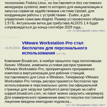
технологиях Fedora Linux, но поставляется без системного
менеджера systemd, вместо которого для инициализации и
запуска сервисов задействована система Upstart, для
координации работы с устройствами - Eudev, а для
управления сеансами elogind. Размер установочного образа
1.9 ГБ. Актуальная ветка дистрибутива ALDOS 1.4 будет
сопровождаться до конца сентября 2029 года...
обсуждение
|
весь текст
(108 +3)
VMware Workstation Pro стал
бесплатен для персонального
·
14.05.2024
использования
(152 +45)
Компания Broadcom, в ноябре прошлого года поглотившая
бизнес VMware, изменила условия распространения
VMware Workstation Pro, проприетарного программного
комплекса виртуализации для рабочих станций,
поставляемого для Linux и Windows. Гипервизор VMware
Workstation Pro теперь распространяется бесплатно при
использовании в персональных целях (на официальной
странице для загрузки требуется регистрация на сайте
support.broadcom.com, но пакет можно загрузить напрямую).
Для коммерческого применения вместо покупки постоянной
лицензии введена ежегодная подписка...
обсуждение
|
весь текст
(152 +45)