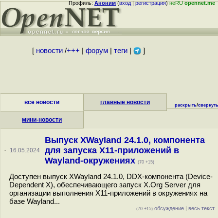
Профиль:
Аноним
(
вход
|
регистрация
)
неRU
opennet.me
[
новости
/
+++
|
форум
|
теги
|
]
все новости
главные новости
раскрыть
/
свернут
мини-новости
Выпуск XWayland 24.1.0, компонента
для запуска X11-приложений в
·
16.05.2024
Wayland-окружениях
(70 +15)
Доступен выпуск XWayland 24.1.0, DDX-компонента (Device-
Dependent X), обеспечивающего запуск X.Org Server для
организации выполнения X11-приложений в окружениях на
базе Wayland...
обсуждение
|
весь текст
(70 +15)