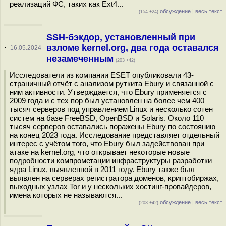
реализаций ФС, таких как Ext4...
обсуждение
|
весь текст
(154 +24)
SSH-бэкдор, установленный при
взломе kernel.org, два года оставался
·
16.05.2024
незамеченным
(203 +42)
Исследователи из компании ESET опубликовали 43-
страничный отчёт с анализом руткита Ebury и связанной с
ним активности. Утверждается, что Ebury применяется с
2009 года и с тех пор был установлен на более чем 400
тысяч серверов под управлением Linux и несколько сотен
систем на базе FreeBSD, OpenBSD и Solaris. Около 110
тысяч серверов оставались поражены Ebury по состоянию
на конец 2023 года. Исследование представляет отдельный
интерес с учётом того, что Ebury был задействован при
атаке на kernel.org, что открывает некоторые новые
подробности компрометации инфраструктуры разработки
ядра Linux, выявленной в 2011 году. Ebury также был
выявлен на серверах регистратора доменов, криптобиржах,
выходных узлах Tor и у нескольких хостинг-провайдеров,
имена которых не называются...
обсуждение
|
весь текст
(203 +42)