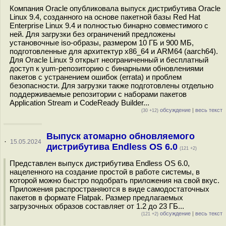
Компания Oracle опубликовала выпуск дистрибутива Oracle
Linux 9.4, созданного на основе пакетной базы Red Hat
Enterprise Linux 9.4 и полностью бинарно совместимого с
ней. Для загрузки без ограничений предложены
установочные iso-образы, размером 10 ГБ и 900 МБ,
подготовленные для архитектур x86_64 и ARM64 (aarch64).
Для Oracle Linux 9 открыт неограниченный и бесплатный
доступ к yum-репозиторию с бинарными обновлениями
пакетов с устранением ошибок (errata) и проблем
безопасности. Для загрузки также подготовлены отдельно
поддерживаемые репозитории с наборами пакетов
Application Stream и CodeReady Builder...
обсуждение
|
весь текст
(30 +12)
Выпуск атомарно обновляемого
·
15.05.2024
дистрибутива Endless OS 6.0
(121 +2)
Представлен выпуск дистрибутива Endless OS 6.0,
нацеленного на создание простой в работе системы, в
которой можно быстро подобрать приложения на свой вкус.
Приложения распространяются в виде самодостаточных
пакетов в формате Flatpak. Размер предлагаемых
загрузочных образов составляет от 1.2 до 23 ГБ...
обсуждение
|
весь текст
(121 +2)