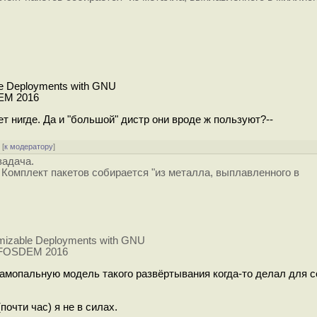
tomizable Deployments with GNU
DEM 2016
ет нигде. Да и "большой" дистр они вроде ж пользуют?--
[
к модератору
]
задача.
. Комплект пакетов собирается "из металла, выплавленного в
omizable Deployments with GNU
 @ FOSDEM 2016
 самопальную модель такого развёртывания когда-то делал для 
почти час) я не в силах.