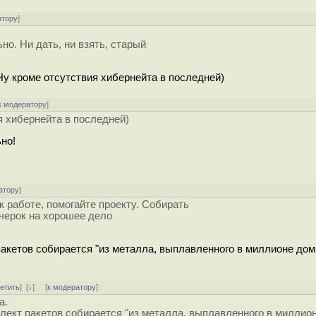
атору
]
но. Ни дать, ни взять, старый
(Ну кроме отсутствия хибернейта в последней)
к модератору
]
ия хибернейта в последней)
ьно!
атору
]
к работе, помогайте проекту. Собирать
ечерок на хорошее дело
 пакетов собирается "из металла, выплавленного в миллионе дом
ветить
]
[
↓
] [
к модератору
]
а.
мплект пакетов собирается "из металла, выплавленного в миллио