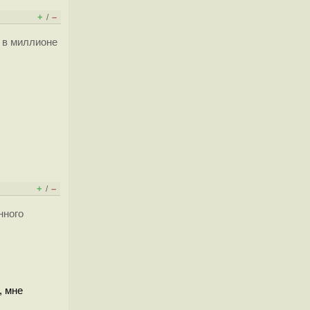
+
–
/
о в миллионе
+
–
/
нного
, мне