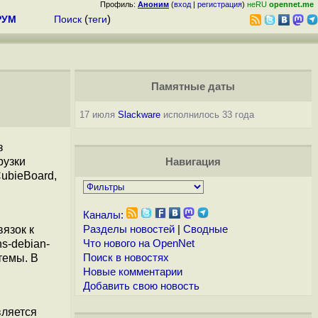
Профиль:
Аноним
(
вход
|
регистрация
)
неRU
opennet.me
РУМ
Поиск
(
теги
)
Памятные даты
17 июля
Slackware
исполнилось 33 года
з
рузки
Навигация
СubieBoard,
ы
Каналы:
язок к
Разделы новостей
|
Сводные
ns-debian-
Что нового на OpenNet
темы. В
Поиск в новостях
Новые комментарии
Добавить свою новость
вляется