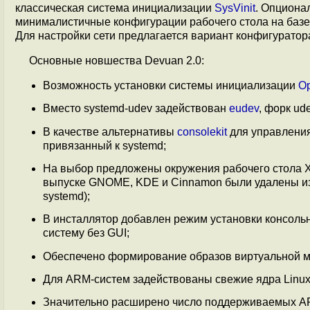
классическая система инициализации
SysVinit
. Опциона
минималистичные конфигурации рабочего стола на базе о
Для настройки сети предлагается вариант конфигуратор
Основные новшества Devuan 2.0:
Возможность установки системы инициализации
O
Вместо systemd-udev задействован
eudev
, форк ud
В качестве альтернативы
consolekit
для управлени
привязанный к systemd;
На выбор предложены окружения рабочего стола X
выпуске GNOME, KDE и Cinnamon были удалены из 
systemd);
В инсталлятор добавлен режим установки консольн
систему без GUI;
Обеспечено формирование образов виртуальной маш
Для ARM-систем задействованы свежие ядра Linux 4
Значительно расширено число поддерживаемых 