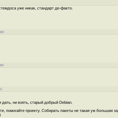
темдоса уже никак, стандарт де-факто.
ору
]
ру
]
у
]
 дать, ни взять, старый добрый Debian.
те, помогайте проекту. Собирать пакеты не такая уж большая за
)