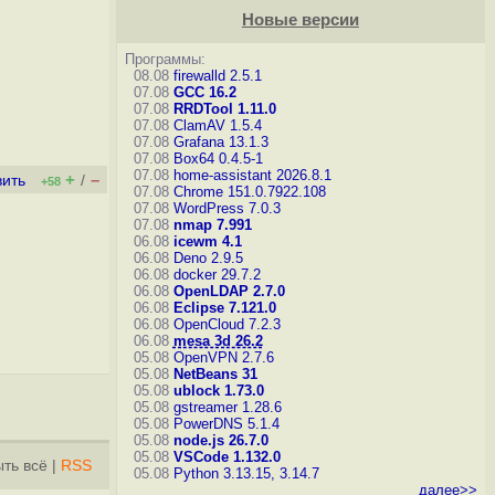
Новые версии
Программы:
08.08
firewalld 2.5.1
07.08
GCC 16.2
07.08
RRDTool 1.11.0
07.08
ClamAV 1.5.4
07.08
Grafana 13.1.3
07.08
Box64 0.4.5-1
07.08
home-assistant 2026.8.1
+
–
вить
/
+58
07.08
Chrome 151.0.7922.108
07.08
WordPress 7.0.3
07.08
nmap 7.991
06.08
icewm 4.1
06.08
Deno 2.9.5
06.08
docker 29.7.2
06.08
OpenLDAP 2.7.0
06.08
Eclipse 7.121.0
06.08
OpenCloud 7.2.3
06.08
mesa 3d 26.2
05.08
OpenVPN 2.7.6
05.08
NetBeans 31
05.08
ublock 1.73.0
05.08
gstreamer 1.28.6
05.08
PowerDNS 5.1.4
05.08
node.js 26.7.0
05.08
VSCode 1.132.0
ть всё
|
RSS
05.08
Python 3.13.15, 3.14.7
далее>>