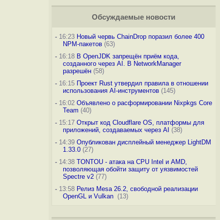
Обсуждаемые новости
-
16:23
Новый червь ChainDrop поразил более 400
NPM-пакетов
(63)
-
16:18
В OpenJDK запрещён приём кода,
созданного через AI. В NetworkManager
разрешён
(58)
-
16:15
Проект Rust утвердил правила в отношении
использования AI-инструментов
(145)
-
16:02
Объявлено о расформировании Nixpkgs Core
Team
(40)
-
15:17
Открыт код Cloudflare OS, платформы для
приложений, создаваемых через AI
(38)
-
14:39
Опубликован дисплейный менеджер LightDM
1.33.0
(27)
-
14:38
TONTOU - атака на CPU Intel и AMD,
позволяющая обойти защиту от уязвимостей
Spectre v2
(77)
-
13:58
Релиз Mesa 26.2, свободной реализации
OpenGL и Vulkan
(13)