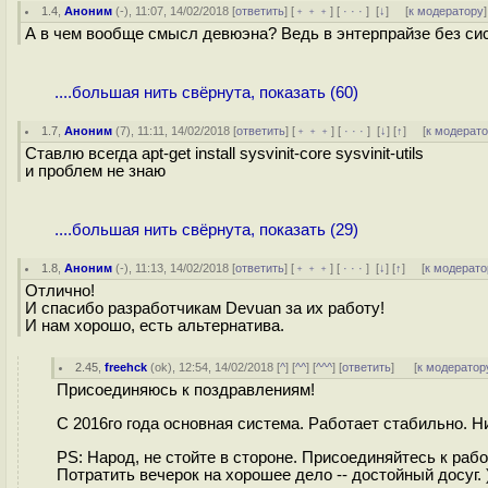
1.4
,
Аноним
(
-
), 11:07, 14/02/2018 [
ответить
] [
﹢﹢﹢
] [
· · ·
]
[
↓
] [
к модератору
]
А в чем вообще смысл девюэна? Ведь в энтерпрайзе без сис
....большая нить свёрнута, показать (60)
1.7
,
Аноним
(
7
), 11:11, 14/02/2018 [
ответить
] [
﹢﹢﹢
] [
· · ·
]
[
↓
] [
↑
] [
к модерат
Ставлю всегда apt-get install sysvinit-core sysvinit-utils
и проблем не знаю
....большая нить свёрнута, показать (29)
1.8
,
Аноним
(
-
), 11:13, 14/02/2018 [
ответить
] [
﹢﹢﹢
] [
· · ·
]
[
↓
] [
↑
] [
к модерато
Отлично!
И спасибо разработчикам Devuan за их работу!
И нам хорошо, есть альтернатива.
2.45
,
freehck
(
ok
), 12:54, 14/02/2018 [
^
] [
^^
] [
^^^
] [
ответить
]
[
к модератор
Присоединяюсь к поздравлениям!
С 2016го года основная система. Работает стабильно. Ни
PS: Народ, не стойте в стороне. Присоединяйтесь к рабо
Потратить вечерок на хорошее дело -- достойный досуг. 