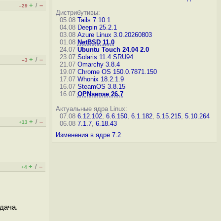
+
–
/
–29
Дистрибутивы:
05.08
Tails 7.10.1
04.08
Deepin 25.2.1
03.08
Azure Linux 3.0.20260803
01.08
NetBSD 11.0
24.07
Ubuntu Touch 24.04 2.0
23.07
Solaris 11.4 SRU94
+
–
/
–3
21.07
Omarchy 3.8.4
19.07
Chrome OS 150.0.7871.150
17.07
Whonix 18.2.1.9
16.07
SteamOS 3.8.15
16.07
OPNsense 26.7
Актуальные ядра Linux:
07.08
6.12.102
,
6.6.150
,
6.1.182
,
5.15.215
,
5.10.264
+
–
/
+13
06.08
7.1.7
,
6.18.43
Изменения в ядре 7.2
+
–
/
+4
дача.