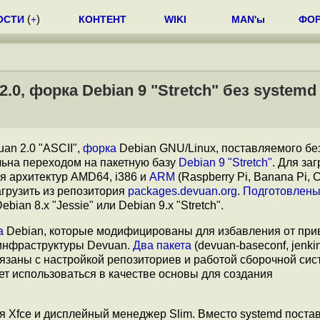
ОСТИ
(
+
)
КОНТЕНТ
WIKI
MAN'ы
ФО
0, форка Debian 9 "Stretch" без systemd
an 2.0 "ASCII",
форка
Debian GNU/Linux, поставляемого бе
льна переходом на пакетную базу
Debian 9 "Stretch"
. Для заг
я архитектур AMD64, i386 и
ARM
(Raspberry Pi, Banana Pi, 
агрузить из репозитория
packages.devuan.org
.
Подготовлен
ian 8.x "Jessie" или Debian 9.x "Stretch".
а
Debian, которые модифицированы для избавления от прив
 инфраструктуры Devuan.
Два пакета
(devuan-baseconf, jenki
связаны с настройкой репозиториев и работой сборочной сис
т использоваться в качестве основы для создания
я Xfce и дисплейный менеджер Slim. Вместо systemd поста