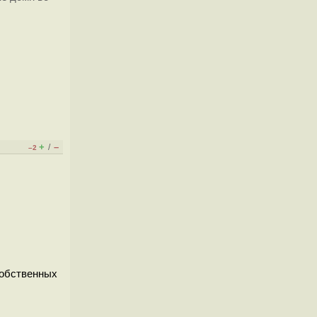
+
–
/
–2
собственных