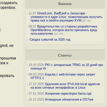
создавать
Важное
 openbox.
-
11.07
GhostLock, BadEpoll и Januscape -
уязвимости в ядре Linux, позволяющие получить
права root и обойти изоляцию KVM
(82 +34)
-
08.07
Вредительство со стороны разработчика
;
OpenMandriva, которое могло причинить вред
пользователям
(107 +34)
-
Сводка событий за 2025 год
gind, не
Советы
в прошлом
зок к
-
19.04.2026
PKI с аппаратным TRNG за 10 дней при
помощи AI
-
09.03.2026
Борьба с web-ботами через запрет
мировать
HTTP/1.1
-
27.02.2026
Удаление всех IPv6 link-local адресов
на всех сетевых интерфейсах в Linux
-
27.01.2026
Ускорение пересборки llama.cpp
-
25.12.2025
Атомарные обновления в OSTree