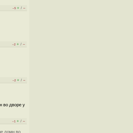
+
–
/
–5
+
–
/
–2
+
–
/
–2
н во дворе у
+
–
/
–1
не домн во