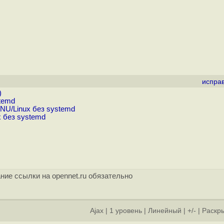
испра
)
temd
NU/Linux без systemd
 без systemd
ние ссылки на opennet.ru обязательно
Ajax
|
1 уровень
|
Линейный
|
+/-
|
Раскры