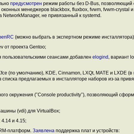
льно
предусмотрен
режим работы без D-Bus, позволяющий 
конных менеджеров blackbox, fluxbox, fvwm, fvwm-crystal и
а NetworkManager, не привязанный к systemd.
penRC
(можно выбрать в экспертном режиме инсталлятора)
ev от проекта Gentoo;
я пользовательскими сеансами добавлен
elogind
, вариант lo
fce (по умолчанию), KDE, Cinnamon, LXQt, MATE и LXDE (
списка предлагаемых в инсталляторе наборов из-за привя
ого окружения ("Console productivity"), позволяющий сфор
ины (vdi) для VirtualBox;
.14 и 4.15;
ARM-платформ.
Заявлена
поддержка плат и устройств: