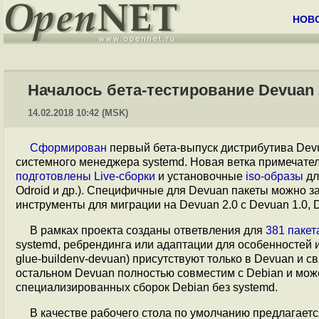
НОВ
Началось бета-тестирование Devuan 2.
14.02.2018 10:42 (MSK)
Сформирован
первый бета-выпуск дистрибутива Devu
системного менеджера systemd. Новая ветка примечате
подготовлены
Live-сборки
и установочные
iso-образы
дл
Odroid и др.). Специфичные для Devuan пакеты можно з
инструменты для миграции на Devuan 2.0 с Devuan 1.0, Deb
В рамках проекта созданы ответвления для
381 пакет
systemd, ребрендинга или адаптации для особенностей
glue-buildenv-devuan) присутствуют только в Devuan и 
остальном Devuan полностью совместим с Debian и може
специализированных сборок Debian без systemd.
В качестве рабочего стола по умолчанию предлагаетс