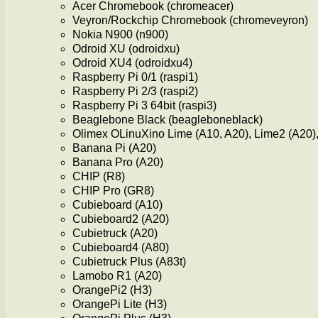
Acer Chromebook (chromeacer)
Veyron/Rockchip Chromebook (chromeveyron)
Nokia N900 (n900)
Odroid XU (odroidxu)
Odroid XU4 (odroidxu4)
Raspberry Pi 0/1 (raspi1)
Raspberry Pi 2/3 (raspi2)
Raspberry Pi 3 64bit (raspi3)
Beaglebone Black (beagleboneblack)
Olimex OLinuXino Lime (A10, A20), Lime2 (A20
Banana Pi (A20)
Banana Pro (A20)
CHIP (R8)
CHIP Pro (GR8)
Cubieboard (A10)
Cubieboard2 (A20)
Cubietruck (A20)
Cubieboard4 (A80)
Cubietruck Plus (A83t)
Lamobo R1 (A20)
OrangePi2 (H3)
OrangePi Lite (H3)