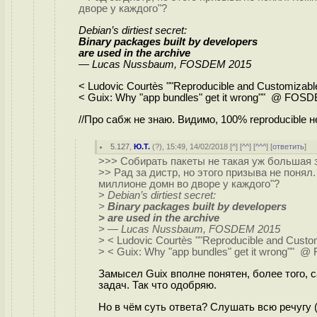
дворе у каждого"?
Debian’s dirtiest secret:
Binary packages built by developers
are used in the archive
— Lucas Nussbaum, FOSDEM 2015
< Ludovic Courtès ""Reproducible and Cus
< Guix: Why "app bundles" get it wrong"" @ FOS
//Про сабж не знаю. Видимо, 100% reproducible н
5.127
,
Ю.Т.
(
?
), 15:49, 14/02/2018 [
^
] [
^^
] [
^^^
] [
ответить
]
>>> Собирать пакеты не такая уж большая 
>> Рад за дистр, но этого призыва не понял
миллионе домн во дворе у каждого"?
>
Debian’s dirtiest secret:
>
Binary packages built by developers
> are used in the archive
> — Lucas Nussbaum, FOSDEM 2015
> < Ludovic Courtès ""Reproducible and Cust
> < Guix: Why "app bundles" get it wrong""
Замысел Guix вполне понятен, более того,
задач. Так что одобряю.
Но в чём суть ответа? Слушать всю речугу (