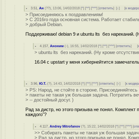
3.51
,
Ан
(
??
), 13:06, 14/02/2018 [
^
] [
^^
] [
^^^
] [
ответить
]
[
↓
] [
к модер
> Присоединяюсь к поздравлениям!
> С 2016го года основная система. Работает стабиль
> добрый Debian.
Поддерживаю! debian 9 и ubuntu lts без нареканий. 
4.157
,
Аноним
(
-
), 16:55, 14/02/2018 [
^
] [
^^
] [
^^^
] [
ответить
]
[
> ubuntu lts без нареканий. (Ну кроме отсутств
16.04 c upstart у меня хибернейтится замечател
3.96
,
Ю.Т.
(
?
), 14:43, 14/02/2018 [
^
] [
^^
] [
^^^
] [
ответить
]
[
↑
] [
к модер
> PS: Народ, не стойте в стороне. Присоединяйтесь 
> пакеты не такая уж большая задача. Потратить в
> -- достойный досуг. )
Рад за дистр, но этого призыва не понял. Комплект
каждого"?
4.117
,
Andrey Mitrofanov
(
?
), 15:22, 14/02/2018 [
^
] [
^^
] [
^^^
] [
от
>> Собирать пакеты не такая уж большая задач
> Рад за дистр, но этого призыва не понял. Ко