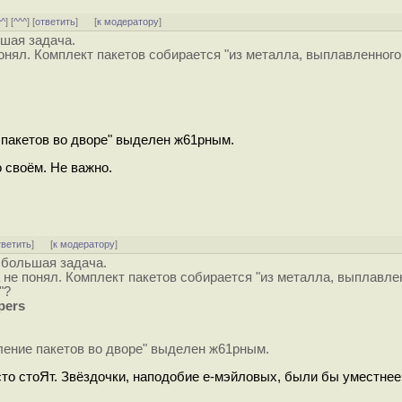
^^
] [
^^^
] [
ответить
]
[
к модератору
]
ьшая задача.
понял. Комплект пакетов собирается "из металла, выплавленног
 пакетов во дворе" выделен ж61рным.
 о своём. Не важно.
тветить
]
[
к модератору
]
 большая задача.
а не понял. Комплект пакетов собирается "из металла, выплавле
"?
pers
ление пакетов во дворе" выделен ж61рным.
осто стоЯт. Звёздочки, наподобие е-мэйловых, были бы уместнее