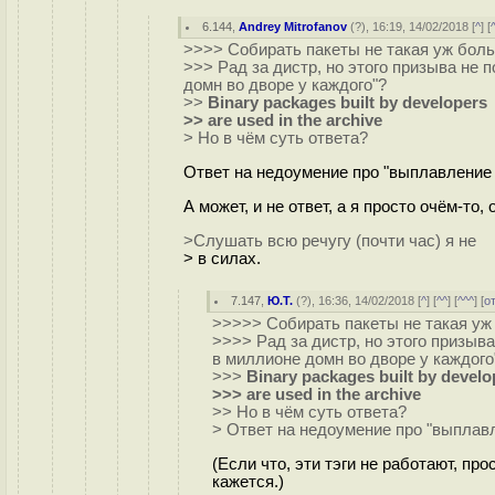
6.144
,
Andrey Mitrofanov
(
?
), 16:19, 14/02/2018 [
^
] [
>>>> Собирать пакеты не такая уж бол
>>> Рад за дистр, но этого призыва не 
домн во дворе у каждого"?
>>
Binary packages built by developers
>> are used in the archive
> Но в чём суть ответа?
Ответ на недоумение про "выплавление
А может, и не ответ, а я просто очём-то,
>Слушать всю речугу (почти час) я не
> в силах.
7.147
,
Ю.Т.
(
?
), 16:36, 14/02/2018 [
^
] [
^^
] [
^^^
] [
о
>>>>> Собирать пакеты не такая уж
>>>> Рад за дистр, но этого призыв
в миллионе домн во дворе у каждого
>>>
Binary packages built by develo
>>> are used in the archive
>> Но в чём суть ответа?
> Ответ на недоумение про "выплав
(Если что, эти тэги не работают, пр
кажется.)