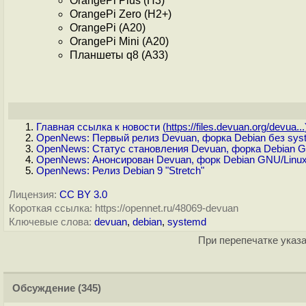
OrangePi Plus (H3)
OrangePi Zero (H2+)
OrangePi (A20)
OrangePi Mini (A20)
Планшеты q8 (A33)
Главная ссылка к новости (
https://files.devuan.org/devua...
OpenNews: Первый релиз Devuan, форка Debian без sys
OpenNews: Статус становления Devuan, форка Debian G
OpenNews: Анонсирован Devuan, форк Debian GNU/Linux
OpenNews: Релиз Debian 9 "Stretch"
Лицензия:
CC BY 3.0
Короткая ссылка: https://opennet.ru/48069-devuan
Ключевые слова:
devuan
,
debian
,
systemd
При перепечатке указа
Обсуждение
(345)