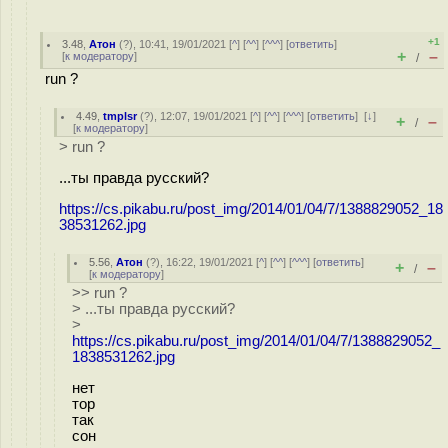
+1
3.48
,
Атон
(
?
), 10:41, 19/01/2021 [
^
] [
^^
] [
^^^
] [
ответить
]
+
–
[
к модератору
]
/
run ?
4.49
,
tmplsr
(
?
), 12:07, 19/01/2021 [
^
] [
^^
] [
^^^
] [
ответить
]
[
↓
]
+
–
/
[
к модератору
]
> run ?
...ты правда русский?
https://cs.pikabu.ru/post_img/2014/01/04/7/1388829052_18
38531262.jpg
5.56
,
Атон
(
?
), 16:22, 19/01/2021 [
^
] [
^^
] [
^^^
] [
ответить
]
+
–
/
[
к модератору
]
>> run ?
> ...ты правда русский?
>
https://cs.pikabu.ru/post_img/2014/01/04/7/1388829052_
1838531262.jpg
нет
тор
так
сон