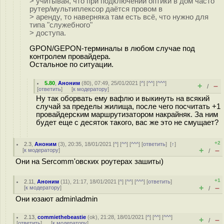
> учитывая, что при подключении оптики в дом часто
рутер/мультиплексор даётся провом в
> аренду, то наверняка там есть всё, что нужно для
типа "служебного"
> доступа.
GPON/GEPON-терминалы в любом случае под
контролем провайдера.
Остальное по ситуации.
5.80
,
Аноним
(
80
), 07:49, 25/01/2021 [
^
] [
^^
] [
^^^
]
+
–
/
[
ответить
]
[
к модератору
]
Ну так оборвать ему вафлю и выкинуть на всякий
случай за пределы жилища, после чего посчитать +1
провайдерским маршрутизатором накрайняк. За ним
будет еще с десяток такого, вас же это не смущает?
+2
2.3
,
Аноним
(
3
), 20:35, 18/01/2021 [
^
] [
^^
] [
^^^
] [
ответить
]
[
↑
]
+
–
[
к модератору
]
/
Они на Sercomm'овских роутерах зашиты)
+1
2.11
,
Аноним
(
11
), 21:17, 18/01/2021 [
^
] [
^^
] [
^^^
] [
ответить
]
+
–
[
к модератору
]
/
Они юзают admin\admin
2.13
,
commiethebeastie
(
ok
), 21:28, 18/01/2021 [
^
] [
^^
] [
^^^
]
+
–
/
[
ответить
]
[
к модератору
]