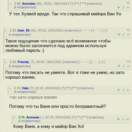
+1
2.58
,
Аноним
(
58
), 18:02, 19/01/2021 [
^
] [
^^
] [
^^^
] [
ответить
]
+
–
[
к модератору
]
/
У тех Хуавей вроде. Так что спрашивай майора Ван Хо
+1
1.33
,
Ivan_83
(
ok
), 00:52, 19/01/2021 [
ответить
] [
﹢﹢﹢
] [
· · ·
]
[
↑
]
+
–
[
к модератору
]
/
Такое ощущение что сделано всё возможное чтобы
можно было залогинится под админом используя
любимый пароль :)
+3
1.40
,
FractaL
(
?
), 04:40, 19/01/2021 [
ответить
] [
﹢﹢﹢
] [
· · ·
]
[
↓
]
+
–
[
к модератору
]
/
Потому что писать не умеете. Вот я тоже не умею, но зато
хорошо ваняю.
2.70
,
fske
(
?
), 02:49, 20/01/2021 [
^
] [
^^
] [
^^^
] [
ответить
]
+
–
/
[
к модератору
]
>но зато хорошо ваняю
Потому что ты Ваня или просто безграмотный?
3.78
,
Аноним
(
-
), 07:29, 25/01/2021 [
^
] [
^^
] [
^^^
] [
ответить
]
+
–
/
[
к модератору
]
Кому Ваня, а кому и майор Ван Хо!