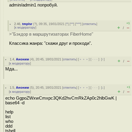
admin/admin1 попробуй.
+1
2.46
,
tmplsr
(
?
), 09:35, 19/01/2021 [
^
] [
^^
] [
^^^
] [
ответить
]
+
–
[
к модератору
]
/
>"Бэкдор в маршрутизаторах FiberHome"
Классика жанра: "скажи друг и проходи".
1.4
,
Аноним
(
4
), 20:45, 18/01/2021 [
ответить
] [
﹢﹢﹢
] [
· · ·
]
[
↑
]
+
–
/
[
к модератору
]
Мда...
+1
1.5
,
Аноним
(
5
), 20:45, 18/01/2021 [
ответить
] [
﹢﹢﹢
] [
· · ·
]
[
↓
]
+
–
[
к модератору
]
/
echo GgpoZWxwCmxpc3QKd2hvCmRkZAp0c2hlbGwK |
base64 -d
help
list
who
ddd
tshell