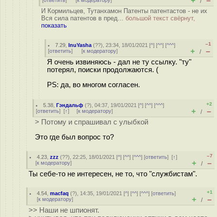
+
–
[
ответить
]
[
к модератору
]
/
И Кормильцев, Тутанхамон Патенты патентастов - не их
Вся сила патентов в пред...
большой текст свёрнут,
показать
–1
7.29
,
InuYasha
(
??
), 23:34, 18/01/2021 [
^
] [
^^
] [
^^^
]
+
–
[
ответить
]
[
к модератору
]
/
Я очень извиняюсь - дал не ту ссылку. "ту"
потерял, поиски продолжаются. (
PS: да, во многом согласен.
+2
5.38
,
Гэндальф
(
?
), 04:37, 19/01/2021 [
^
] [
^^
] [
^^^
]
+
–
[
ответить
]
[
↑
] [
к модератору
]
/
> Потому и спрашивал с улыбкой
Это где был вопрос то?
–7
4.23
,
zzz
(
??
), 22:25, 18/01/2021 [
^
] [
^^
] [
^^^
] [
ответить
]
[
↑
]
+
–
[
к модератору
]
/
Ты себе-то не интересен, не то, что "службистам".
+1
4.54
,
macfaq
(
?
), 14:35, 19/01/2021 [
^
] [
^^
] [
^^^
] [
ответить
]
+
–
[
к модератору
]
/
>> Наши не шпионят.