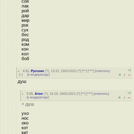
соя
лак
рой
дар
мир
рок
сук
бес
род
ком
кон
кол
боб
+1
4.51
,
Русские
(
?
), 13:15, 19/01/2021 [
^
] [
^^
] [
^^^
] [
ответить
]
+
–
[
↑
] [
к модератору
]
/
душ
+2
5.55
,
Атон
(
?
), 16:19, 19/01/2021 [
^
] [
^^
] [
^^^
] [
ответить
]
+
–
[
к модератору
]
/
> душ
ухо
нос
око
кот
кит