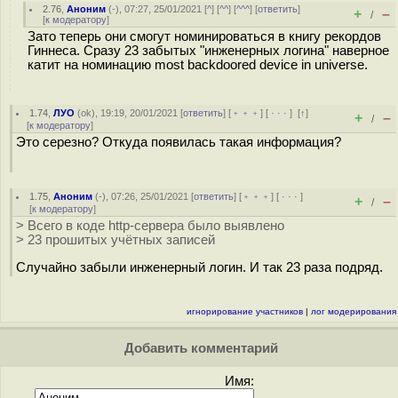
2.76
,
Аноним
(
-
), 07:27, 25/01/2021 [
^
] [
^^
] [
^^^
] [
ответить
]
+
–
/
[
к модератору
]
Зато теперь они смогут номинироваться в книгу рекордов
Гиннеса. Сразу 23 забытых "инженерных логина" наверное
катит на номинацию most backdoored device in universe.
1.74
,
ЛУО
(
ok
), 19:19, 20/01/2021 [
ответить
] [
﹢﹢﹢
] [
· · ·
]
[
↑
]
+
–
/
[
к модератору
]
Это серезно? Откуда появилась такая информация?
1.75
,
Аноним
(
-
), 07:26, 25/01/2021 [
ответить
] [
﹢﹢﹢
] [
· · ·
]
+
–
/
[
к модератору
]
> Всего в коде http-сервера было выявлено
> 23 прошитых учётных записей
Случайно забыли инженерный логин. И так 23 раза подряд.
игнорирование участников
|
лог модерирования
Добавить комментарий
Имя: