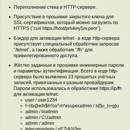
Переполнение стека в HTTP-сервере.
Присутствие в прошивке закрытого ключа для
SSL-сертификатов, который можно загрузить по
HTTPS ("curl https://host/privkeySrv.pem").
Бэкдор для активации telnet - в коде http-сервера
присутствует специальный обработчик запросов
"/telnet", а также обработчик "/fh" для
привилегированного доступа.
Жёстко заданные в прошивке инженерные пароли
и параметры аутентификации. Всего в коде http-
сервера было выявлено 23 прошитых учётных
записей, привязанных к разным провайдерам.
Пароли использовались в обработчике https://ip/fh
для активации telnet:
user / user1234
f~i!b@e#r$h%o^m*esuperadmin / s(f)u_h+g|u
admin / lnadmin
admin / CUadmin
admin / admin
telecomadmin / nE7jA%5m