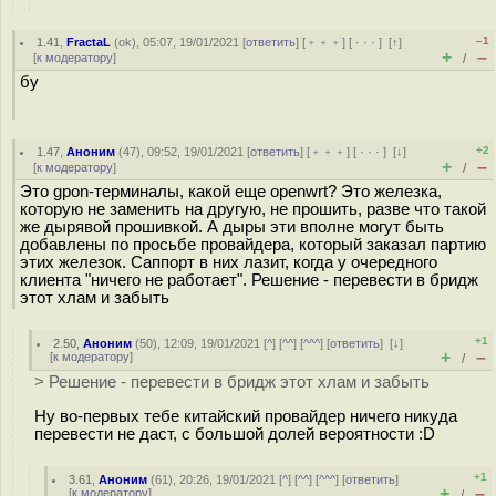
–1
1.41
,
FractaL
(
ok
), 05:07, 19/01/2021 [
ответить
] [
﹢﹢﹢
] [
· · ·
]
[
↑
]
+
–
[
к модератору
]
/
бу
+2
1.47
,
Аноним
(
47
), 09:52, 19/01/2021 [
ответить
] [
﹢﹢﹢
] [
· · ·
]
[
↓
]
+
–
[
к модератору
]
/
Это gpon-терминалы, какой еще openwrt? Это железка,
которую не заменить на другую, не прошить, разве что такой
же дырявой прошивкой. А дыры эти вполне могут быть
добавлены по просьбе провайдера, который заказал партию
этих железок. Саппорт в них лазит, когда у очередного
клиента "ничего не работает". Решение - перевести в бридж
этот хлам и забыть
+1
2.50
,
Аноним
(
50
), 12:09, 19/01/2021 [
^
] [
^^
] [
^^^
] [
ответить
]
[
↓
]
+
–
[
к модератору
]
/
> Решение - перевести в бридж этот хлам и забыть
Ну во-первых тебе китайский провайдер ничего никуда
перевести не даст, с большой долей вероятности :D
+1
3.61
,
Аноним
(
61
), 20:26, 19/01/2021 [
^
] [
^^
] [
^^^
] [
ответить
]
+
–
[
к модератору
]
/