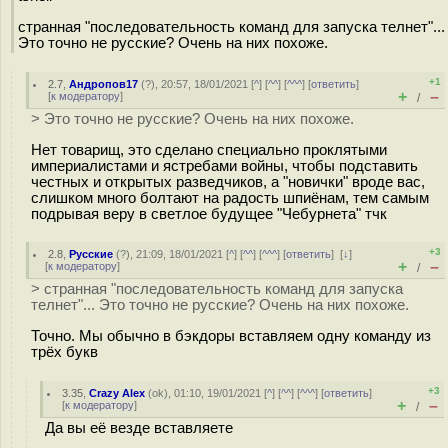
странная "последовательность команд для запуска телнет"...
Это точно не русские? Очень на них похоже.
+1
2.7
,
Андропов17
(
?
), 20:57, 18/01/2021 [
^
] [
^^
] [
^^^
] [
ответить
]
+
–
[
к модератору
]
/
> Это точно не русские? Очень на них похоже.
Нет товарищ, это сделано специально проклятыми
империалистами и ястребами войны, чтобы подставить
честных и открытых разведчиков, а "новички" вроде вас,
слишком много болтают на радость шпиёнам, тем самым
подрывая веру в светлое будущее "Чебурнета" тчк
+3
2.8
,
Русские
(
?
), 21:09, 18/01/2021 [
^
] [
^^
] [
^^^
] [
ответить
]
[
↓
]
+
–
[
к модератору
]
/
> странная "последовательность команд для запуска
телнет"... Это точно не русские? Очень на них похоже.
Точно. Мы обычно в бэкдоры вставляем одну команду из
трёх букв
+3
3.35
,
Crazy Alex
(
ok
), 01:10, 19/01/2021 [
^
] [
^^
] [
^^^
] [
ответить
]
+
–
[
к модератору
]
/
Да вы её везде вставляете