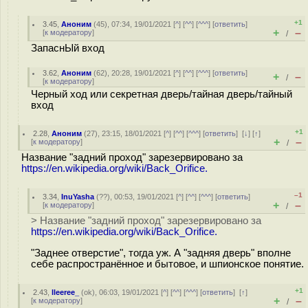
+1
3.45
,
Аноним
(
45
), 07:34, 19/01/2021 [
^
] [
^^
] [
^^^
] [
ответить
]
+
–
[
к модератору
]
/
ЗапаснЫй вход
3.62
,
Аноним
(
62
), 20:28, 19/01/2021 [
^
] [
^^
] [
^^^
] [
ответить
]
+
–
/
[
к модератору
]
Черный ход или секретная дверь/тайная дверь/тайный
вход
+1
2.28
,
Аноним
(
27
), 23:15, 18/01/2021 [
^
] [
^^
] [
^^^
] [
ответить
]
[
↓
] [
↑
]
+
–
[
к модератору
]
/
Название "задний проход" зарезервировано за
https://en.wikipedia.org/wiki/Back_Orifice.
–1
3.34
,
InuYasha
(
??
), 00:53, 19/01/2021 [
^
] [
^^
] [
^^^
] [
ответить
]
+
–
[
к модератору
]
/
> Название "задний проход" зарезервировано за
https://en.wikipedia.org/wiki/Back_Orifice.
"Заднее отверстие", тогда уж. А "задняя дверь" вполне
себе распространённое и бытовое, и шпионское понятие.
+1
2.43
,
lleeree_
(
ok
), 06:03, 19/01/2021 [
^
] [
^^
] [
^^^
] [
ответить
]
[
↑
]
+
–
[
к модератору
]
/