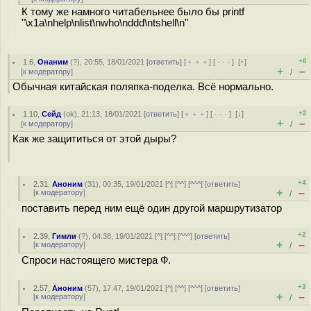
К тому же намного читабельнее было бы printf
"\x1a\nhelp\nlist\nwho\nddd\ntshell\n"
+6
1.6
,
Онаним
(
?
), 20:55, 18/01/2021 [
ответить
] [
﹢﹢﹢
] [
· · ·
]
[
↑
]
+
–
[
к модератору
]
/
Обычная китайская поляпка-поделка. Всё нормально.
+2
1.10
,
Сейд
(
ok
), 21:13, 18/01/2021 [
ответить
] [
﹢﹢﹢
] [
· · ·
]
[
↓
]
+
–
[
к модератору
]
/
Как же защититься от этой дыры?
+4
2.31
,
Аноним
(
31
), 00:35, 19/01/2021 [
^
] [
^^
] [
^^^
] [
ответить
]
+
–
[
к модератору
]
/
поставить перед ним ещё один другой маршрутизатор
+2
2.39
,
Гимли
(
?
), 04:38, 19/01/2021 [
^
] [
^^
] [
^^^
] [
ответить
]
+
–
[
к модератору
]
/
Спроси настоящего мистера Ф.
+3
2.57
,
Аноним
(
57
), 17:47, 19/01/2021 [
^
] [
^^
] [
^^^
] [
ответить
]
+
–
[
к модератору
]
/