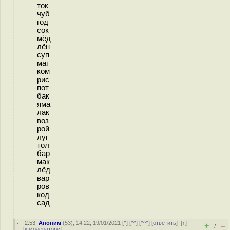
ток
чуб
год
сок
мёд
лён
суп
маг
ком
рис
пот
бак
яма
лак
воз
рой
луг
тол
бар
мак
лёд
вар
ров
код
сад
2.53
,
Аноним
(
53
), 14:22, 19/01/2021 [
^
] [
^^
] [
^^^
] [
ответить
]
[
↑
]
+
–
/
[
к модератору
]