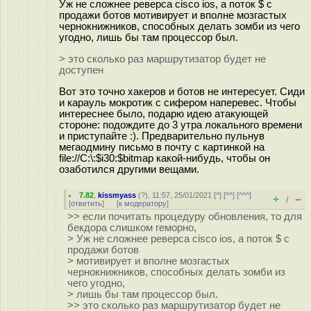
Уж не сложнее реверса cisco ios, а поток $ с
продажи ботов мотивирует и вполне мозгастых
чернокнижников, способных делать зомби из чего
угодно, лишь бы там процессор был.
> это сколько раз маршрутизатор будет не
доступен
Вот это точно хакеров и ботов не интересует. Сиди
и карауль мокротик с сифером наперевес. Чтобы
интереснее было, подарю идею атакующей
стороне: подождите до 3 утра локального времени
и приступайте :). Предварительно пульнув
мегаодмину письмо в почту с картинкой на
file://C:\:$i30:$bitmap какой-нибудь, чтобы он
озаботился другими вещами.
7.82
,
kissmyass
(
?
), 11:57, 25/01/2021 [
^
] [
^^
] [
^^^
]
+
–
/
[
ответить
]
[
к модератору
]
>> если почитать процедуру обновления, то для
бекдора слишком геморно,
> Уж не сложнее реверса cisco ios, а поток $ с
продажи ботов
> мотивирует и вполне мозгастых
чернокнижников, способных делать зомби из
чего угодно,
> лишь бы там процессор был.
>> это сколько раз маршрутизатор будет не