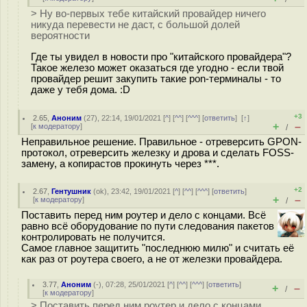
> Ну во-первых тебе китайский провайдер ничего
никуда перевести не даст, с большой долей
вероятности
Где ты увидел в новости про "китайского провайдера"?
Такое железо может оказаться где угодно - если твой
провайдер решит закупить такие pon-терминалы - то
даже у тебя дома. :D
+3
2.65
,
Аноним
(
27
), 22:14, 19/01/2021 [
^
] [
^^
] [
^^^
] [
ответить
]
[
↑
]
+
–
[
к модератору
]
/
Неправильное решение. Правильное - отреверсить GPON-
протокол, отреверсить железку и дрова и сделать FOSS-
замену, а копирастов прокинуть через ***.
+2
2.67
,
Гентушник
(
ok
), 23:42, 19/01/2021 [
^
] [
^^
] [
^^^
] [
ответить
]
+
–
[
к модератору
]
/
Поставить перед ним роутер и дело с концами. Всё
равно всё оборудование по пути следования пакетов
контролировать не получится.
Самое главное защитить "последнюю милю" и считать её
как раз от роутера своего, а не от железки провайдера.
3.77
,
Аноним
(
-
), 07:28, 25/01/2021 [
^
] [
^^
] [
^^^
] [
ответить
]
+
–
/
[
к модератору
]
> Поставить перед ним роутер и дело с концами.