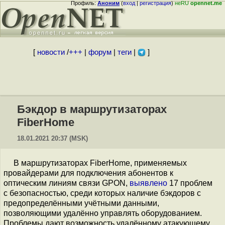
Профиль:
Аноним
(
вход
|
регистрация
)
неRU
opennet.me
[
новости
/
+++
|
форум
|
теги
|
]
Бэкдор в маршрутизаторах
FiberHome
18.01.2021 20:37 (MSK)
В маршрутизаторах FiberHome, применяемых
провайдерами для подключения абонентов к
оптическим линиям связи GPON,
выявлено
17 проблем
с безопасностью, среди которых наличие бэкдоров с
предопределёнными учётными данными,
позволяющими удалённо управлять оборудованием.
Проблемы дают возможность удалённому атакующему