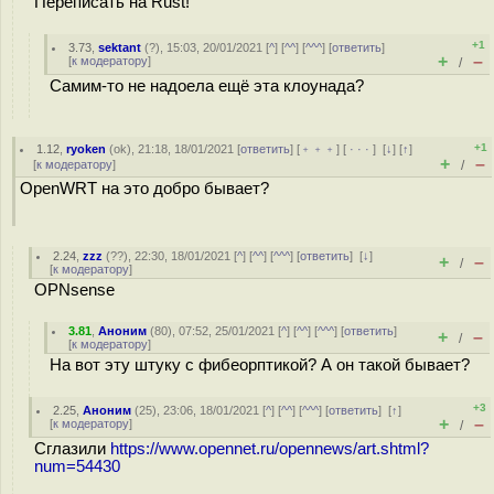
Переписать на Rust!
+1
3.73
,
sektant
(
?
), 15:03, 20/01/2021 [
^
] [
^^
] [
^^^
] [
ответить
]
+
–
[
к модератору
]
/
Самим-то не надоела ещё эта клоунада?
+1
1.12
,
ryoken
(
ok
), 21:18, 18/01/2021 [
ответить
] [
﹢﹢﹢
] [
· · ·
]
[
↓
] [
↑
]
+
–
[
к модератору
]
/
OpenWRT на это добро бывает?
2.24
,
zzz
(
??
), 22:30, 18/01/2021 [
^
] [
^^
] [
^^^
] [
ответить
]
[
↓
]
+
–
/
[
к модератору
]
OPNsense
3.81
,
Аноним
(
80
), 07:52, 25/01/2021 [
^
] [
^^
] [
^^^
] [
ответить
]
+
–
/
[
к модератору
]
На вот эту штуку с фибеорптикой? А он такой бывает?
+3
2.25
,
Аноним
(
25
), 23:06, 18/01/2021 [
^
] [
^^
] [
^^^
] [
ответить
]
[
↑
]
+
–
[
к модератору
]
/
Сглазили
https://www.opennet.ru/opennews/art.shtml?
num=54430