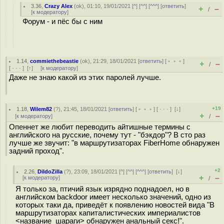
3.36
,
Crazy Alex
(
ok
), 01:10, 19/01/2021 [
^
] [
^^
] [
^^^
] [
ответить
]
+
–
/
[
к модератору
]
Форум - и пёс бы с ним
1.14
,
commiethebeastie
(
ok
), 21:29, 18/01/2021 [
ответить
] [
﹢﹢﹢
]
+
–
/
[
· · ·
]
[
↑
] [
к модератору
]
Даже не знаю какой из этих паролей лучше.
+19
1.18
,
Wilem82
(
?
), 21:45, 18/01/2021 [
ответить
] [
﹢﹢﹢
] [
· · ·
]
[
↓
]
+
–
[
к модератору
]
/
Опеннет же любит переводить айтишные термины с
английского на русские, почему тут - "бэкдор"? В сто раз
лучше же звучит: "в маршрутизаторах FiberHome обнаружен
задний проход".
+2
2.26
,
DildoZilla
(
?
), 23:09, 18/01/2021 [
^
] [
^^
] [
^^^
] [
ответить
]
[
↓
]
+
–
[
к модератору
]
/
Я только за, птичий язык изрядно поднадоел, но в
английском backdoor имеет несколько значений, одно из
которых таки да, приведёт к появлению новостей вида "В
маршрутизаторах капиталистических империалистов
<название_шараги> обнаружен анальный секс!".