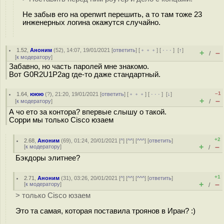
Не забыв его на openwrt перешить, а то там тоже 23
инженерных логина окажутся случайно.
1.52
,
Аноним
(
52
), 14:07, 19/01/2021 [
ответить
] [
﹢﹢﹢
] [
· · ·
]
[
↑
]
+
–
/
[
к модератору
]
Забавно, но часть паролей мне знакомо.
Вот G0R2U1P2ag где-то даже стандартный.
–1
1.64
,
ююю
(
?
), 21:20, 19/01/2021 [
ответить
] [
﹢﹢﹢
] [
· · ·
]
[
↓
]
+
–
[
к модератору
]
/
А чо ето за контора? впервые слышу о такой.
Сорри мы только Cisco юзаем
+2
2.68
,
Аноним
(
69
), 01:24, 20/01/2021 [
^
] [
^^
] [
^^^
] [
ответить
]
+
–
[
к модератору
]
/
Бэкдоры элитнее?
+1
2.71
,
Аноним
(
31
), 03:26, 20/01/2021 [
^
] [
^^
] [
^^^
] [
ответить
]
+
–
[
к модератору
]
/
> только Cisco юзаем
Это та самая, которая поставила троянов в Иран? :)