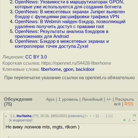
OpenNews: Уязвимости в маршрутизаторах GPON,
которые уже используются для создания ботнета
OpenNews: В межсетевых экранах Juniper выявлен
бэкдор с функциями расшифровки трафика VPN
OpenNews: В Webmin найден бэкдор, позволяющий
удалённо получить доступ с правами root
OpenNews: Результаты анализа бэкдоров в
приложениях для Android
OpenNews: Бэкдор в межсетевых экранах и
контроллерах точек доступа Zyxel
Лицензия:
CC BY 3.0
Короткая ссылка: https://opennet.ru/54428-fiberhome
Ключевые слова:
fiberhome
,
gpon
,
backdoor
При перепечатке указание ссылки на opennet.ru обязательно
Обсуждение
Ajax
|
1 уровень
|
Линейный
|
+/-
|
Раскрыть
(75)
всё
|
RSS
+5
1.1
,
InuYasha
(
??
), 20:33, 18/01/2021 [
ответить
] [
﹢﹢﹢
] [
· · ·
]
[
↓
]
+
–
[
к модератору
]
/
Не вижу логинов mts, mgts, rtkom )