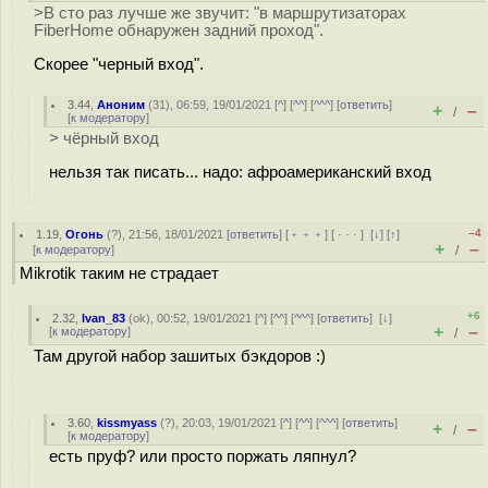
>В сто раз лучше же звучит: "в маршрутизаторах
FiberHome обнаружен задний проход".
Скорее "черный вход".
3.44
,
Аноним
(
31
), 06:59, 19/01/2021 [
^
] [
^^
] [
^^^
] [
ответить
]
+
–
/
[
к модератору
]
> чёрный вход
нельзя так писать... надо: афроамериканский вход
–4
1.19
,
Огонь
(
?
), 21:56, 18/01/2021 [
ответить
] [
﹢﹢﹢
] [
· · ·
]
[
↓
] [
↑
]
+
–
[
к модератору
]
/
Mikrotik таким не страдает
+6
2.32
,
Ivan_83
(
ok
), 00:52, 19/01/2021 [
^
] [
^^
] [
^^^
] [
ответить
]
[
↓
]
+
–
[
к модератору
]
/
Там другой набор зашитых бэкдоров :)
3.60
,
kissmyass
(
?
), 20:03, 19/01/2021 [
^
] [
^^
] [
^^^
] [
ответить
]
+
–
/
[
к модератору
]
есть пруф? или просто поржать ляпнул?