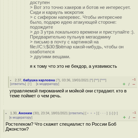
доступен
> Вот это точно хакеров и ботов не интересует.
Сиди и карауль мокротик
> с сифером наперевес. Чтобы интереснее
было, подарю идею атакующей стороне:
подождите
> до 3 утра локального времени и приступайте :).
Предварительно пульнув мегаодмину
> письмо в почту с картинкой на
file://C:\:$i30:$bitmap какой-нибудь, чтобы он
озаботился
> другими вещами.
я к тому что это не бекдор, а уязвимость
–1
2.37
,
бабушка карловна
(
?
), 03:36, 19/01/2021 [
^
] [
^^
] [
^^^
]
+
–
[
ответить
]
[
↑
] [
к модератору
]
/
управляемой пироманией и мойкой они страдают. кто в
теме поймет о чем речь.
–1
1.30
,
Аноним
(
30
), 23:34, 18/01/2021 [
ответить
] [
﹢﹢﹢
] [
· · ·
]
[
↓
] [
↑
]
+
–
[
к модератору
]
/
Ростелеком? Что скажет специалист по России Боб
Джонстон?