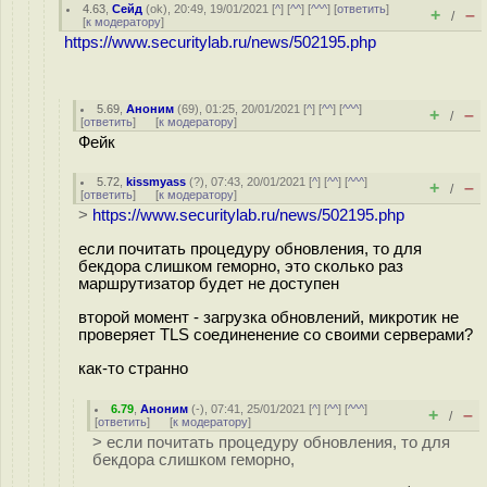
4.63
,
Сейд
(
ok
), 20:49, 19/01/2021 [
^
] [
^^
] [
^^^
] [
ответить
]
+
–
/
[
к модератору
]
https://www.securitylab.ru/news/502195.php
5.69
,
Аноним
(
69
), 01:25, 20/01/2021 [
^
] [
^^
] [
^^^
]
+
–
/
[
ответить
]
[
к модератору
]
Фейк
5.72
,
kissmyass
(
?
), 07:43, 20/01/2021 [
^
] [
^^
] [
^^^
]
+
–
/
[
ответить
]
[
к модератору
]
>
https://www.securitylab.ru/news/502195.php
если почитать процедуру обновления, то для
бекдора слишком геморно, это сколько раз
маршрутизатор будет не доступен
второй момент - загрузка обновлений, микротик не
проверяет TLS соединенение со своими серверами?
как-то странно
6.79
,
Аноним
(
-
), 07:41, 25/01/2021 [
^
] [
^^
] [
^^^
]
+
–
/
[
ответить
]
[
к модератору
]
> если почитать процедуру обновления, то для
бекдора слишком геморно,