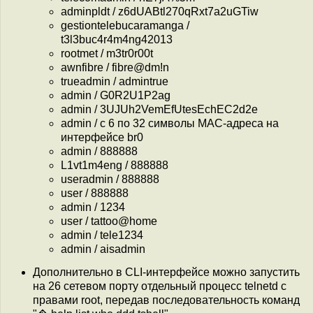
adminpldt / z6dUABtl270qRxt7a2uGTiw
gestiontelebucaramanga /
t3l3buc4r4m4ng42013
rootmet / m3tr0r00t
awnfibre / fibre@dm!n
trueadmin / admintrue
admin / G0R2U1P2ag
admin / 3UJUh2VemEfUtesEchEC2d2e
admin / c 6 по 32 символы MAC-адреса на
интерфейсе br0
admin / 888888
L1vt1m4eng / 888888
useradmin / 888888
user / 888888
admin / 1234
user / tattoo@home
admin / tele1234
admin / aisadmin
Дополнительно в CLI-интерфейсе можно запустить
на 26 сетевом порту отдельный процесс telnetd с
правами root, передав последовательность команд