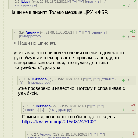
+2
2.2
,
Шарп
(
ok
), 20:35, 18/01/2021 [
^
] [
^^
] [
^^^
] [
ответить
]
[
↓
]
+
–
[
к модератору
]
/
Наши не шпионят. Только мерзкие ЦРУ и ФБР.
+10
3.9
,
Аноним
(
-
), 21:09, 18/01/2021 [
^
] [
^^
] [
^^^
] [
ответить
]
+
–
[
к модератору
]
/
> Наши не шпионят.
учитывая, что при подключении оптики в дом часто
рутер/мультиплексор даётся провом в аренду, то
наверняка там есть всё, что нужно для типа
"служебного" доступа.
4.15
,
InuYasha
(
??
), 21:32, 18/01/2021 [
^
] [
^^
] [
^^^
] [
ответить
]
+
–
/
[
↓
] [
к модератору
]
Уже проверено и известно. Потому и спрашивал с
улыбкой.
–3
5.17
,
InuYasha
(
??
), 21:35, 18/01/2021 [
^
] [
^^
] [
^^^
]
+
–
[
ответить
]
[
↓
] [
к модератору
]
/
Помнится, поверхностно было где-то здесь
https://kiwibyrd.org/2018/02/24/5102/
–2
6.27
,
Аноним
(
27
), 23:10, 18/01/2021 [
^
] [
^^
] [
^^^
]