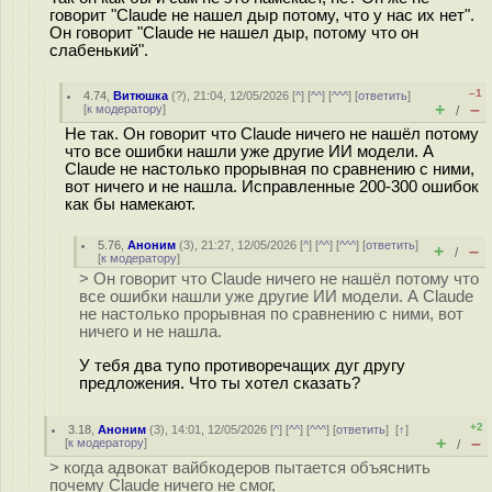
говорит "Claude не нашел дыр потому, что у нас их нет".
Он говорит "Claude не нашел дыр, потому что он
слабенький".
–1
4.74
,
Витюшка
(
?
), 21:04, 12/05/2026 [
^
] [
^^
] [
^^^
] [
ответить
]
+
–
[
к модератору
]
/
Не так. Он говорит что Claude ничего не нашёл потому
что все ошибки нашли уже другие ИИ модели. А
Claude не настолько прорывная по сравнению с ними,
вот ничего и не нашла. Исправленные 200-300 ошибок
как бы намекают.
5.76
,
Аноним
(
3
), 21:27, 12/05/2026 [
^
] [
^^
] [
^^^
] [
ответить
]
+
–
/
[
к модератору
]
> Он говорит что Claude ничего не нашёл потому что
все ошибки нашли уже другие ИИ модели. А Claude
не настолько прорывная по сравнению с ними, вот
ничего и не нашла.
У тебя два тупо противоречащих дуг другу
предложения. Что ты хотел сказать?
+2
3.18
,
Аноним
(
3
), 14:01, 12/05/2026 [
^
] [
^^
] [
^^^
] [
ответить
]
[
↑
]
+
–
[
к модератору
]
/
> когда адвокат вайбкодеров пытается объяснить
почему Claude ничего не смог,