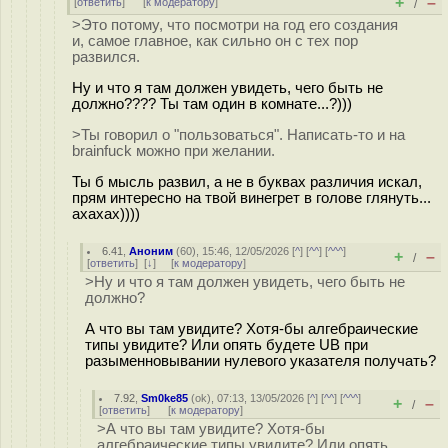
+
–
[
ответить
]
[
к модератору
]
/
>Это потому, что посмотри на год его создания
и, самое главное, как сильно он с тех пор
развился.
Ну и что я там должен увидеть, чего быть не
должно???? Ты там один в комнате...?)))
>Ты говорил о "пользоваться". Написать-то и на
brainfuck можно при желании.
Ты б мысль развил, а не в буквах различия искал,
прям интересно на твой винегрет в голове глянуть...
ахахах))))
6.41
,
Аноним
(
60
), 15:46, 12/05/2026 [
^
] [
^^
] [
^^^
]
+
–
/
[
ответить
]
[
↓
] [
к модератору
]
>Ну и что я там должен увидеть, чего быть не
должно?
А что вы там увидите? Хотя-бы алгебраические
типы увидите? Или опять будете UB при
разыменновывании нулевого указателя получать?
7.92
,
Sm0ke85
(
ok
), 07:13, 13/05/2026 [
^
] [
^^
] [
^^^
]
+
–
/
[
ответить
]
[
к модератору
]
>А что вы там увидите? Хотя-бы
алгебраические типы увидите? Или опять