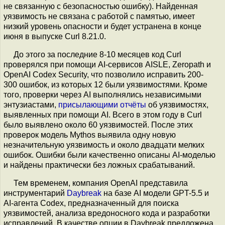
не связанную с безопасностью ошибку). Найденная
уязвимость не связана с работой с памятью, имеет
низкий уровень опасности и будет устранена в конце
июня в выпуске Curl 8.21.0.
До этого за последние 8-10 месяцев код Curl
проверялся при помощи AI-сервисов AISLE, Zeropath и
OpenAI Codex Security, что позволило исправить 200-
300 ошибок, из которых 12 были уязвимостями. Кроме
того, проверки через AI выполнялись независимыми
энтузиастами,
присылающими отчёты
об уязвимостях,
выявленных при помощи AI. Всего в этом году в Curl
было выявлено около 60 уязвимостей. После этих
проверок модель Mythos выявила одну новую
незначительную уязвимость и около двадцати мелких
ошибок. Ошибки были качественно описаны AI-моделью
и найдены практически без ложных срабатываний.
Тем временем, компания OpenAI представила
инструментарий
Daybreak
на базе AI модели GPT-5.5 и
AI-агента Codex, предназначенный для поиска
уязвимостей, анализа вредоносного кода и разработки
исправлений. В качестве опции в Daybreak предложена