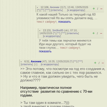
12.106
,
Аноним
(
117
), 13:46, 13/05/2026
+
–
/
[
^
] [
^^
] [
^^^
] [
ответить
]
[
к модератору
]
К какой нашей Только за текущий год 60
уязвимостей Но вы опять делаете вид, ...
текст свёрнут,
показать
13.131
,
Sm0ke85
(
ok
), 07:10,
+
–
14/05/2026 [
^
] [
^^
] [
^^^
] [
ответить
]
/
[
к модератору
]
У тебя темы как перчатки меняются
Иди ищи другого, который будет на
твои глупос...
текст свёрнут,
показать
6.51
,
Аноним
(
47
), 16:35, 12/05/2026 [
^
] [
^^
] [
^^^
]
+
–
/
[
ответить
]
[
↑
] [
к модератору
]
>> Это потому, что посмотри на год его создания и,
самое главное, как сильно он с тех пор развился.
> Ну и что я там должен увидеть, чего быть не
должно????
Например, практически полное
отсутствие развития по сравнению с 70-ми
годами.
> Ты там один в комнате...?)))
> твой винегрет в голове глянуть...