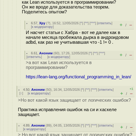
как Lean используется в программировании?
Он же вроде для доказательства теорем.
Поделитесь опытом?
6.57
,
Хру
(
?
), 16:52, 12/05/2026 [
^
] [
^^
] [
^^^
] [
ответить
]
+
–
/
[
к модератору
]
И насчет статьи с Хабра - вот не далее как в
начале месяца пробежала дырка в андроидовом
adbd, как раз не учитывавшая что -1 != 0 .
6.61
,
Аноним
(
60
), 17:26, 12/05/2026 [
^
] [
^^
] [
^^^
]
+
–
/
[
ответить
]
[
к модератору
]
>а вот как Lean используется в
программировании?
https://lean-lang.org/functional_programming_in_lean/
+1
4.50
,
Аноним
(
50
), 16:34, 12/05/2026 [
^
] [
^^
] [
^^^
] [
ответить
]
+
–
[
↑
] [
к модератору
]
/
>Но вот какой язык защищает от логических ошибок?
Практика исправления ошибок на си и хаскеле
защищает.
4.89
,
Аноним
(
89
), 04:05, 13/05/2026 [
^
] [
^^
] [
^^^
] [
ответить
]
+
–
/
[
к модератору
]
> Но вот какой язык защищает от логических ошибок?