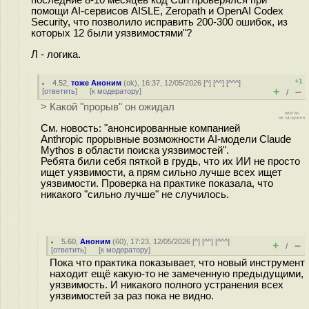
помощи AI-сервисов AISLE, Zeropath и OpenAI Codex
Security, что позволило исправить 200-300 ошибок, из
которых 12 были уязвимостями"?
Л - логика.
+1
4.52
,
тоже Аноним
(
ok
), 16:37, 12/05/2026 [
^
] [
^^
] [
^^^
]
+
–
[
ответить
]
[
к модератору
]
/
> Какой "прорыв" он ожидал
См. новость: "анонсированные компанией
Anthropic прорывные возможности AI-модели Claude
Mythos в области поиска уязвимостей".
Ребята били себя пяткой в грудь, что их ИИ не просто
ищет уязвимости, а прям сильно лучше всех ищет
уязвимости. Проверка на практике показала, что
никакого "сильно лучше" не случилось.
5.60
,
Аноним
(
60
), 17:23, 12/05/2026 [
^
] [
^^
] [
^^^
]
+
–
/
[
ответить
]
[
к модератору
]
Пока что практика показывает, что новый инструмент
находит ещё какую-то не замеченную предыдущими,
уязвимость. И никакого полного устранения всех
уязвимостей за раз пока не видно.