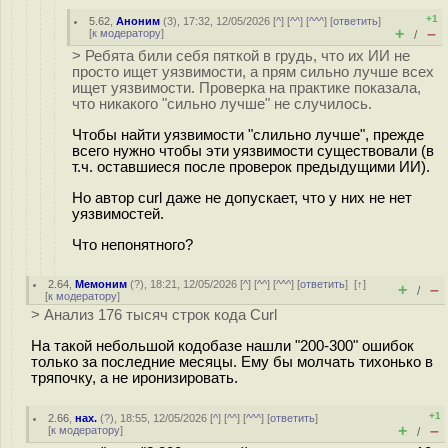
+1
5.62
,
Аноним
(
3
), 17:32, 12/05/2026 [
^
] [
^^
] [
^^^
] [
ответить
]
+
–
[
к модератору
]
/
> Ребята били себя пяткой в грудь, что их ИИ не
просто ищет уязвимости, а прям сильно лучше всех
ищет уязвимости. Проверка на практике показала,
что никакого "сильно лучше" не случилось.
Чтобы найти уязвимости "слильно лучше", прежде
всего нужно чтобы эти уязвимости существовали (в
т.ч. оставшиеся после проверок предыдущими ИИ).
Но автор curl даже не допускает, что у них не нет
уязвимостей.
Что непонятного?
2.64
,
Мемоним
(
?
), 18:21, 12/05/2026 [
^
] [
^^
] [
^^^
] [
ответить
]
[
↑
]
+
–
/
[
к модератору
]
> Анализ 176 тысяч строк кода Curl
На такой небольшой кодобазе нашли "200-300" ошибок
только за последние месяцы. Ему бы молчать тихонько в
тряпочку, а не иронизировать.
+1
2.66
,
нах.
(
?
), 18:55, 12/05/2026 [
^
] [
^^
] [
^^^
] [
ответить
]
+
–
[
к модератору
]
/