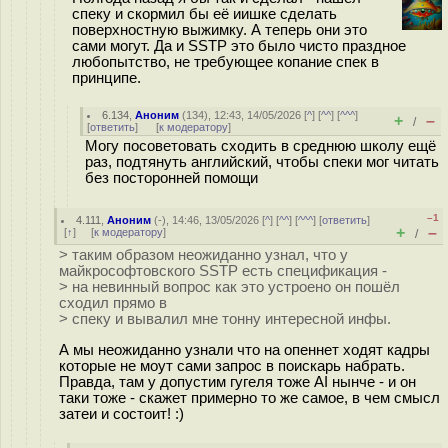
спеку и скормил бы её иишке сделать
поверхностную выжимку. А теперь они это
сами могут. Да и SSTP это было чисто праздное
любопытство, не требующее копание спек в
принципе.
6.134
,
Аноним
(
134
), 12:43, 14/05/2026 [
^
] [
^^
] [
^^^
]
+
–
/
[
ответить
]
[
к модератору
]
Могу посоветовать сходить в среднюю школу ещё
раз, подтянуть английский, чтобы спеки мог читать
без посторонней помощи
–1
4.111
,
Аноним
(
-
), 14:46, 13/05/2026 [
^
] [
^^
] [
^^^
] [
ответить
]
+
–
[
↑
] [
к модератору
]
/
> таким образом неожиданно узнал, что у
майкрософтовского SSTP есть спецификация -
> на невинный вопрос как это устроено он пошёл
сходил прямо в
> спеку и вывалил мне тонну интересной инфы.
А мы неожиданно узнали что на опеннет ходят кадры
которые не моут сами запрос в поискарь набрать.
Правда, там у допустим гугеля тоже AI нынче - и он
таки тоже - скажет примерно то же самое, в чем смысл
затеи и состоит! :)