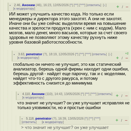
2.46
,
Аноним
(
46
), 16:23, 12/05/2026 [
^
] [
^^
] [
^^^
] [
ответить
]
[
↓
]
+
–
/
[
к модератору
]
ИИ может улучшить качество кода. Но только если
менеджеры и директора этого захотят. А они не захотят.
Иначе они бы уже сейчас выделяли время на повышение
качества и зрелости продукта (хрен с ним с кодом). Мало
мозгов, мало денег, много васьков, которые за счет своего
здоровья не позволяют этому качеству рухнуть ниже
уровня базовой работоспособности.
+2
3.63
,
penetrator
(
?
), 18:19, 12/05/2026 [
^
] [
^^
] [
^^^
] [
ответить
]
[
↓
]
+
–
[
к модератору
]
/
глобально он ничего не улучшит, это как статический
анализатор, берешь одной фирмы находит одни ошибки,
берешь другой - найдет еще парочку, так и с моделями,
найдет что-то с другого ракурса, и потому
эффективность снизится до минимума
4.110
,
Аноним
(
110
), 14:43, 13/05/2026 [
^
] [
^^
] [
^^^
] [
ответить
]
+
–
/
[
к модератору
]
что значит не улучшит? он уже улучшает исправляя не
только уязвимости, но и простые ошибки
5.118
,
penetrator
(
?
), 16:39, 13/05/2026 [
^
] [
^^
] [
^^^
]
+
–
/
[
ответить
]
[
к модератору
]
> что значит не улучшит? он уже улучшает