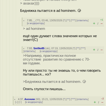
> ахахах))))
Бедняжка пытается в ad hominem. 🥲
+1
7.85
,
_
(
??
), 03:46, 13/05/2026 [
^
] [
^^
] [
^^^
] [
ответить
]
+
–
[
к модератору
]
/
> ad hominem
ещё один думает слова значения которых не
знает!(С)
7.93
,
Sm0ke85
(
ok
), 07:19, 13/05/2026 [
^
] [
^^
] [
^^^
]
+
–
/
[
ответить
]
[
к модератору
]
>Например, практически полное
отсутствие развития по сравнению с 70-
ми годами.
Ну или просто: ты не знаешь то, о чем говорить
пытаешься... нэ?
>Бедняжка пытается в ad hominem. 🥲
Опять глупости пишешь...
–2
4.37
,
Аноним
(
60
), 15:21, 12/05/2026 [
^
] [
^^
] [
^^^
] [
ответить
]
+
–
[
↓
] [
↑
] [
к модератору
]
/