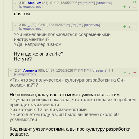
+1
3.81
,
Аноним
(
81
), 01:12, 13/05/2026 [
^
] [
^^
] [
^^^
] [
ответить
]
+
–
[
к модератору
]
/
dust-ом
3.86
,
_
(
??
), 03:51, 13/05/2026 [
^
] [
^^
] [
^^^
] [
ответить
]
+
–
/
[
к модератору
]
>>и нежелании пользоваться современными
инструментами?
>Да, например rust-ом.
Ну и где же он в curl-e?
Нетути?
2.34
,
Аноним
(
60
), 14:57, 12/05/2026 [
^
] [
^^
] [
^^^
] [
ответить
]
[
↑
]
+
–
/
[
к модератору
]
>Так что же получается - культура разработки на Си -
возможна???
Не понимаю, как у вас это может уживаться с этим
>Ручная проверка показала, что только одна из 5 проблем
приводит к уязвимости
>из которых 12 были уязвимостями
>Всего в этом году в Curl было выявлено около 60
уязвимостей
Код кишит уязвимостями, а вы про культуру разработки
вещаете.