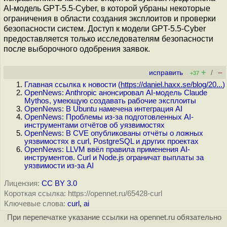
AI-модель GPT-5.5-Cyber, в которой убраны некоторые
ограничения в области создания эксплоитов и проверки
безопасности систем. Доступ к модели GPT-5.5-Cyber
предоставляется только исследователям безопасности
после выборочного одобрения заявок.
+
–
исправить
/
+37
Главная ссылка к новости (
https://daniel.haxx.se/blog/20...
)
OpenNews: Anthropic анонсировал AI-модель Claude
Mythos, умеющую создавать рабочие эксплоиты
OpenNews: В Ubuntu намечена интеграция AI
OpenNews: Проблемы из-за подготовленных AI-
инструментами отчётов об уязвимостях
OpenNews: В CVE опубликованы отчёты о ложных
уязвимостях в curl, PostgreSQL и других проектах
OpenNews: LLVM ввёл правила применения AI-
инструментов. Curl и Node.js ограничат выплаты за
уязвимости из-за AI
Лицензия:
CC BY 3.0
Короткая ссылка: https://opennet.ru/65428-curl
Ключевые слова:
curl
,
ai
При перепечатке указание ссылки на opennet.ru обязательно