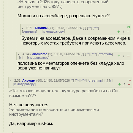
>Нельзя в 2026 году написать современный
инструмент на С89? :)
Можно и на ассемблере, разрешаю. Будете?
+3
5.71
,
Аноним
(
71
), 19:48, 12/05/2026 [
^
] [
^^
] [
^^^
]
+
–
[
ответить
]
[
к модератору
]
/
Будем и на ассемблере. Даже в современном мире в
некоторых местах требуется применять ассемлер.
4.146
,
anoName
(
?
), 19:50, 14/05/2026 [
^
] [
^^
] [
^^^
] [
ответить
]
+
–
/
[
↑
] [
к модератору
]
половина комментаторов опеннета без клауда хело
ворд уже не напишут.
–1
2.31
,
Аноним
(
60
), 14:50, 12/05/2026 [
^
] [
^^
] [
^^^
] [
ответить
]
[
↓
] [
↑
]
+
–
[
к модератору
]
/
>Так что же получается - культура разработки на Си -
возможна???
Нет, не получается.
>и нежелании пользоваться современными
инструментами?
Да, например rust-ом.