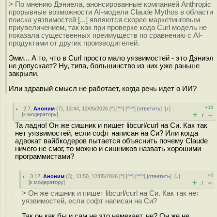
> По мнению Дэниела, анонсированные компанией Anthropic
прорывные возможности AI-модели Claude Mythos в области
поиска уязвимостей [...] являются скорее маркетинговым
приувеличением, так как при проверке кода Curl модель не
показала существенных преимуществ по сравнению с AI-
продуктами от других производителей.
Эмм... А то, что в Curl просто мало уязвимостей - это Дэниэл
не допускает? Ну, типа, большинство из них уже раньше
закрыли.
Или здравый смысл не работает, когда речь идет о ИИ?
+15
2.7
,
Аноним
(
7
), 13:44, 12/05/2026 [
^
] [
^^
] [
^^^
] [
ответить
]
[
↓
]
+
–
[
к модератору
]
/
Та ладно! Он же сишник и пишет libcurl/curl на Си. Как так
нет уязвимостей, если софт написан на Си? Или когда
адвокат вайбкодеров пытается объяснить почему Claude
ничего не смог, то можно и сишников назвать хорошими
программистами?
+4
3.12
,
Аноним
(
3
), 13:50, 12/05/2026 [
^
] [
^^
] [
^^^
] [
ответить
]
[
↓
]
+
–
[
к модератору
]
/
> Он же сишник и пишет libcurl/curl на Си. Как так нет
уязвимостей, если софт написан на Си?
Так он как бы и сам не это намекает, не? Он же не