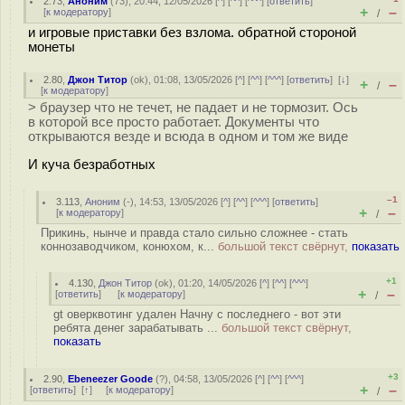
2.73
,
Аноним
(
73
), 20:44, 12/05/2026 [
^
] [
^^
] [
^^^
] [
ответить
]
+
–
[
к модератору
]
/
и игровые приставки без взлома. обратной стороной
монеты
2.80
,
Джон Титор
(
ok
), 01:08, 13/05/2026 [
^
] [
^^
] [
^^^
] [
ответить
]
[
↓
]
+
–
/
[
к модератору
]
> браузер что не течет, не падает и не тормозит. Ось
в которой все просто работает. Документы что
открываются везде и всюда в одном и том же виде
И куча безработных
–1
3.113
,
Аноним
(
-
), 14:53, 13/05/2026 [
^
] [
^^
] [
^^^
] [
ответить
]
+
–
[
к модератору
]
/
Прикинь, нынче и правда стало сильно сложнее - стать
коннозаводчиком, конюхом, к...
большой текст свёрнут,
показать
+1
4.130
,
Джон Титор
(
ok
), 01:20, 14/05/2026 [
^
] [
^^
] [
^^^
]
+
–
[
ответить
]
[
к модератору
]
/
gt оверквотинг удален Начну с последнего - вот эти
ребята денег зарабатывать ...
большой текст свёрнут,
показать
+3
2.90
,
Ebeneezer Goode
(
?
), 04:58, 13/05/2026 [
^
] [
^^
] [
^^^
]
+
–
[
ответить
]
[
↑
] [
к модератору
]
/