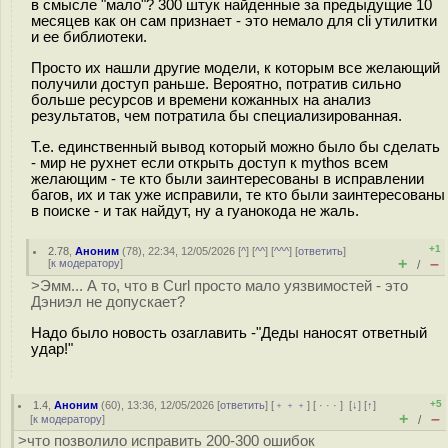
в смысле "мало"? 300 штук найденные за предыдущие 10
месяцев как он сам признает - это немало для cli утилитки
и ее библиотеки.
Просто их нашли другие модели, к которым все желающий
получили доступ раньше. Вероятно, потратив сильно
больше ресурсов и времени кожанных на анализ
результатов, чем потратила бы специализированная.
Т.е. единственный вывод который можно было бы сделать
- мир не рухнет если открыть доступ к mythos всем
желающим - те кто были заинтересованы в исправлении
багов, их и так уже исправили, те кто были заинтересованы
в поиске - и так найдут, ну а гуанокода не жаль.
+1
2.78
,
Аноним
(
78
), 22:34, 12/05/2026 [
^
] [
^^
] [
^^^
] [
ответить
]
+
–
[
к модератору
]
/
>Эмм... А то, что в Curl просто мало уязвимостей - это
Дэниэл не допускает?
Надо было новость озаглавить -"Деды наносят ответный
удар!"
+5
1.4
,
Аноним
(
60
), 13:36, 12/05/2026 [
ответить
] [
﹢﹢﹢
] [
· · ·
]
[
↓
] [
↑
]
+
–
[
к модератору
]
/
>что позволило исправить 200-300 ошибок