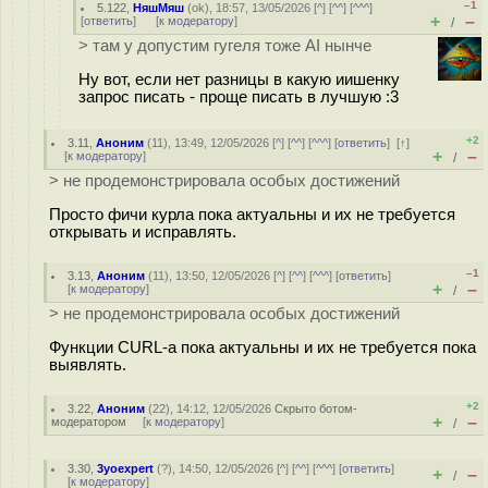
–1
5.122
,
НяшМяш
(
ok
), 18:57, 13/05/2026 [
^
] [
^^
] [
^^^
]
+
–
[
ответить
]
[
к модератору
]
/
> там у допустим гугеля тоже AI нынче
Ну вот, если нет разницы в какую иишенку
запрос писать - проще писать в лучшую :3
+2
3.11
,
Аноним
(
11
), 13:49, 12/05/2026 [
^
] [
^^
] [
^^^
] [
ответить
]
[
↑
]
+
–
[
к модератору
]
/
> не продемонстрировала особых достижений
Просто фичи курла пока актуальны и их не требуется
открывать и исправлять.
–1
3.13
,
Аноним
(
11
), 13:50, 12/05/2026 [
^
] [
^^
] [
^^^
] [
ответить
]
+
–
[
к модератору
]
/
> не продемонстрировала особых достижений
Функции CURL-а пока актуальны и их не требуется пока
выявлять.
+2
3.22
,
Аноним
(
22
), 14:12, 12/05/2026
Скрыто ботом-
+
–
модератором
[
к модератору
]
/
3.30
,
3yoexpert
(
?
), 14:50, 12/05/2026 [
^
] [
^^
] [
^^^
] [
ответить
]
+
–
/
[
к модератору
]