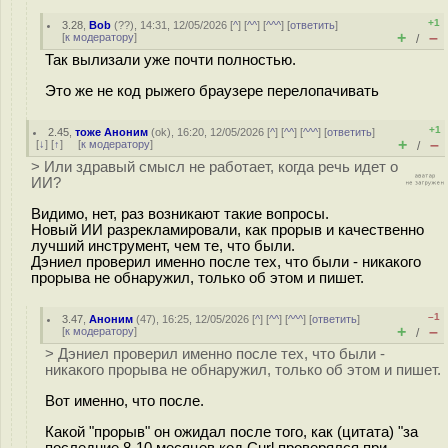
+1
3.28
,
Bob
(
??
), 14:31, 12/05/2026 [
^
] [
^^
] [
^^^
] [
ответить
]
+
–
[
к модератору
]
/
Так вылизали уже почти полностью.
Это же не код рыжего браузере перелопачивать
+1
2.45
,
тоже Аноним
(
ok
), 16:20, 12/05/2026 [
^
] [
^^
] [
^^^
] [
ответить
]
+
–
[
↓
] [
↑
] [
к модератору
]
/
> Или здравый смысл не работает, когда речь идет о
ИИ?
Видимо, нет, раз возникают такие вопросы.
Новый ИИ разрекламировали, как прорыв и качественно
лучший инструмент, чем те, что были.
Дэниел проверил именно после тех, что были - никакого
прорыва не обнаружил, только об этом и пишет.
–1
3.47
,
Аноним
(
47
), 16:25, 12/05/2026 [
^
] [
^^
] [
^^^
] [
ответить
]
+
–
[
к модератору
]
/
> Дэниел проверил именно после тех, что были -
никакого прорыва не обнаружил, только об этом и пишет.
Вот именно, что после.
Какой "прорыв" он ожидал после того, как (цитата) "за
последние 8-10 месяцев код Curl проверялся при