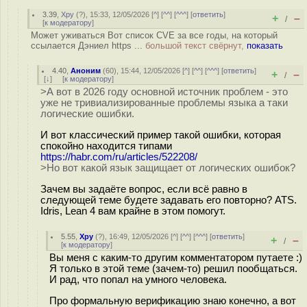
3.39
,
Хру
(
?
), 15:33, 12/05/2026 [
^
] [
^^
] [
^^^
] [
ответить
]
+
–
/
[
к модератору
]
Может уживаться Вот список CVE за все годы, на который
ссылается Дэниел https ...
большой текст свёрнут,
показать
4.40
,
Аноним
(
60
), 15:44, 12/05/2026 [
^
] [
^^
] [
^^^
] [
ответить
]
+
–
/
[
↓
] [
к модератору
]
>А вот в 2026 году основной источник проблем - это
уже не тривиализированные проблемы языка а таки
логические ошибки.
И вот классический пример такой ошибки, которая
спокойно находится типами
https://habr.com/ru/articles/522208/
>Но вот какой язык защищает от логических ошибок?
Зачем вы задаёте вопрос, если всё равно в
следующей теме будете задавать его повторно? ATS.
Idris, Lean 4 вам крайне в этом помогут.
5.55
,
Хру
(
?
), 16:49, 12/05/2026 [
^
] [
^^
] [
^^^
] [
ответить
]
+
–
/
[
к модератору
]
Вы меня с каким-то другим комментатором путаете :)
Я только в этой теме (зачем-то) решил пообщаться.
И рад, что попал на умного человека.
Про формальную верификацию знаю конечно, а вот