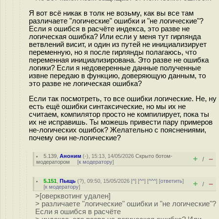
Я вот всё никак в толк не возьму, как вы все там
различаете "логические" ошибки и "не логические"?
Если я ошибся в расчёте индекса, это разве не
логическая ошибка? Или если у меня тут гирлянда
ветвлений висит, и один из путей не инициализирует
переменную, но я после гирлянды полагаюсь, что
переменная инициализирована. Это разве не ошибка
логики? Если я недоверенные данные полученные
извне передаю в функцию, доверяющую данным, то
это разве не логическая ошибка?
Если так посмотреть, то все ошибки логические. Не, ну
есть ещё ошибки синтаксические, но мы их не
считаем, компилятор просто не компилирует, пока ты
их не исправишь. Ты можешь привести пару примеров
не-логических ошибок? Желательно с пояснениями,
почему они не-логические?
5.139
,
Аноним
(
-
), 15:13, 14/05/2026
Скрыто ботом-
+
–
/
модератором
[
к модератору
]
5.151
,
Пыщь
(
?
), 09:50, 15/05/2026 [
^
] [
^^
] [
^^^
] [
ответить
]
+
–
/
[
к модератору
]
>[оверквотинг удален]
> различаете "логические" ошибки и "не логические"?
Если я ошибся в расчёте