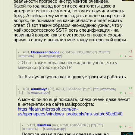
реальности прогресс инструментов очевиден.
Какой-то год назад вот эти все чатгопоты даже в
интернете искать не умели, потом их научили искать
бред. А сейчас ему можно задать вполне конкретный
вопрос, он понимает из какой области и идёт искать
ответ. Я вот таким образом неожиданно узнал, что у
майкрософтовского SSTP есть спецификация - на
невинный вопрос как это устроено он пошёл сходил
прямо в спеку и вывалил мне тонну интересной инфы.
–2
4.91
,
Ebeneezer Goode
(
?
), 04:59, 13/05/2026 [
^
] [
^^
] [
^^^
]
+
–
[
ответить
]
[
к модератору
]
/
> Я вот таким образом неожиданно узнал, что у
майкрософтовского SSTP
Ты бы лучше узнал как в цирк устроиться работать.
+1
4.94
,
анонимус
(
??
), 07:51, 13/05/2026 [
^
] [
^^
] [
^^^
] [
ответить
]
+
–
[
↓
] [
к модератору
]
/
А можно было ещё поискать, спека очень даже лежит
в интернетах на сайте майкрософта:
https://learn.microsoft.com/en-
us/openspecs/windows_protocols/ms-sstp/c50ed240
5.123
,
НяшМяш
(
ok
), 18:58, 13/05/2026 [
^
] [
^^
] [
^^^
]
+
–
/
[
ответить
]
[
к модератору
]
Полгода назад я бы так и сделал - нашёл