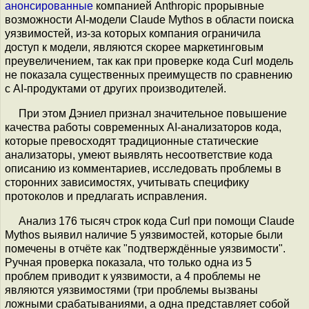
анонсированные
компанией Anthropic прорывные
возможности AI-модели Claude Mythos в области поиска
уязвимостей, из-за которых компания ограничила
доступ к модели, являются скорее маркетинговым
преувеличением, так как при проверке кода Curl модель
не показала существенных преимуществ по сравнению
с AI-продуктами от других производителей.
При этом Дэниел признал значительное повышение
качества работы современных AI-анализаторов кода,
которые превосходят традиционные статические
анализаторы, умеют выявлять несоответствие кода
описанию из комментариев, исследовать проблемы в
сторонних зависимостях, учитывать специфику
протоколов и предлагать исправления.
Анализ 176 тысяч строк кода Curl при помощи Claude
Mythos выявил наличие 5 уязвимостей, которые были
помечены в отчёте как "подтверждённые уязвимости".
Ручная проверка показала, что только одна из 5
проблем приводит к уязвимости, а 4 проблемы не
являются уязвимостями (три проблемы вызваны
ложными срабатываниями, а одна представляет собой