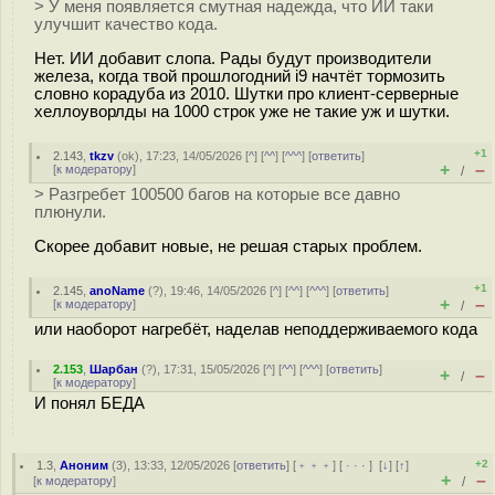
> У меня появляется смутная надежда, что ИИ таки
улучшит качество кода.
Нет. ИИ добавит слопа. Рады будут производители
железа, когда твой прошлогодний i9 начтёт тормозить
словно корадуба из 2010. Шутки про клиент-серверные
хеллоуворлды на 1000 строк уже не такие уж и шутки.
+1
2.143
,
tkzv
(
ok
), 17:23, 14/05/2026 [
^
] [
^^
] [
^^^
] [
ответить
]
+
–
[
к модератору
]
/
> Разгребет 100500 багов на которые все давно
плюнули.
Скорее добавит новые, не решая старых проблем.
+1
2.145
,
anoName
(
?
), 19:46, 14/05/2026 [
^
] [
^^
] [
^^^
] [
ответить
]
+
–
[
к модератору
]
/
или наоборот нагребёт, наделав неподдерживаемого кода
2.153
,
Шарбан
(
?
), 17:31, 15/05/2026 [
^
] [
^^
] [
^^^
] [
ответить
]
+
–
/
[
к модератору
]
И понял БЕДА
+2
1.3
,
Аноним
(
3
), 13:33, 12/05/2026 [
ответить
] [
﹢﹢﹢
] [
· · ·
]
[
↓
] [
↑
]
+
–
[
к модератору
]
/