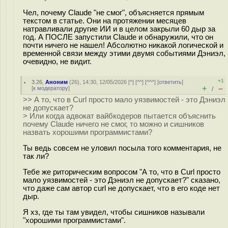
Чел, почему Claude "не смог", объясняется прямым
текстом в статье. Они на протяжении месяцев
натравливали другие ИИ и в целом закрыли 60 дыр за
год. А ПОСЛЕ запустили Claude и обнаружили, что он
почти ничего не нашел! Абсолютно никакой логической и
временной связи между этими двумя событиями Дэниэл,
очевидно, не видит.
+1
3.26
,
Аноним
(
26
), 14:30, 12/05/2026 [
^
] [
^^
] [
^^^
] [
ответить
]
+
–
[
к модератору
]
/
>> А то, что в Curl просто мало уязвимостей - это Дэниэл
не допускает?
> Или когда адвокат вайбкодеров пытается объяснить
почему Claude ничего не смог, то можно и сишников
назвать хорошими программистами?
Ты ведь совсем не уловил посыла того комментария, не
так ли?
Тебе же риторическим вопросом "А то, что в Curl просто
мало уязвимостей - это Дэниэл не допускает?" сказано,
что даже сам автор curl не допускает, что в его коде нет
дыр.
Я хз, где ты там увидел, чтобы сишников называли
"хорошими программистами".