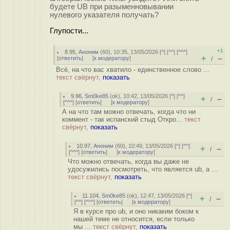
будете UB при разыменновывании
нулевого указателя получать?
Глупости...
+1
8.95
,
Аноним
(
60
), 10:35, 13/05/2026 [
^
] [
^^
] [
^^^
]
+
–
[
ответить
]
[
к модератору
]
/
Всё, на что вас хватило - единственное слово ...
текст свёрнут,
показать
9.96
,
Sm0ke85
(
ok
), 10:42, 13/05/2026 [
^
] [
^^
]
+
–
/
[
^^^
] [
ответить
]
[
к модератору
]
А на что там можно отвечать, когда что ни
коммент - так испанский стыд Откро...
текст
свёрнут,
показать
10.97
,
Аноним
(
60
), 10:49, 13/05/2026 [
^
] [
^^
]
+
–
/
[
^^^
] [
ответить
]
[
к модератору
]
Что можно отвечать, когда вы даже не
удосужились посмотреть, что является ub, а ...
текст свёрнут,
показать
11.104
,
Sm0ke85
(
ok
), 12:47, 13/05/2026 [
^
]
+
–
/
[
^^
] [
^^^
] [
ответить
]
[
к модератору
]
Я в курсе про ub, и оно никаким боком к
нашей теме не относится, если только
мы ...
текст свёрнут,
показать