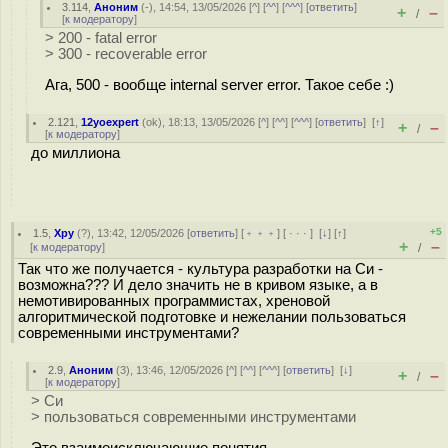
3.114
,
Аноним
(
-
), 14:54, 13/05/2026 [
^
] [
^^
] [
^^^
] [
ответить
]
+
–
/
[
к модератору
]
> 200 - fatal error
> 300 - recoverable error
Ага, 500 - вообще internal server error. Такое себе :)
2.121
,
12yoexpert
(
ok
), 18:13, 13/05/2026 [
^
] [
^^
] [
^^^
] [
ответить
]
[
↑
]
+
–
/
[
к модератору
]
до миллиона
+5
1.5
,
Хру
(
?
), 13:42, 12/05/2026 [
ответить
] [
﹢﹢﹢
] [
· · ·
]
[
↓
] [
↑
]
+
–
[
к модератору
]
/
Так что же получается - культура разработки на Си -
возможна??? И дело значить не в кривом языке, а в
немотивированных программистах, хреновой
алгоритмической подготовке и нежелании пользоваться
современными инструментами?
2.9
,
Аноним
(
3
), 13:46, 12/05/2026 [
^
] [
^^
] [
^^^
] [
ответить
]
[
↓
]
+
–
/
[
к модератору
]
> Си
> пользоваться современными инструментами
Это взаимоисключающие понятия.