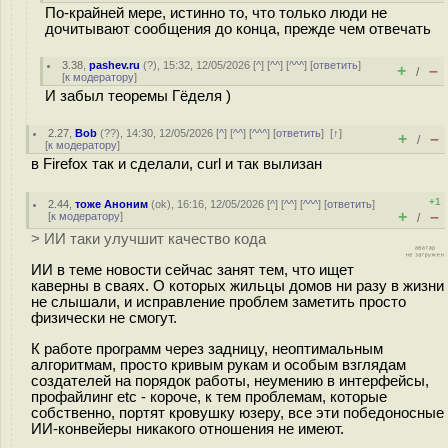
По-крайней мере, истинно то, что только люди не
дочитывают сообщения до конца, прежде чем отвечать
3.38
,
pashev.ru
(
?
), 15:32, 12/05/2026 [
^
] [
^^
] [
^^^
] [
ответить
]
+
–
/
[
к модератору
]
И забыл теоремы Гёделя )
2.27
,
Bob
(
??
), 14:30, 12/05/2026 [
^
] [
^^
] [
^^^
] [
ответить
]
[
↑
]
+
–
/
[
к модератору
]
в Firefox так и сделали, curl и так вылизан
+1
2.44
,
тоже Аноним
(
ok
), 16:16, 12/05/2026 [
^
] [
^^
] [
^^^
] [
ответить
]
+
–
[
к модератору
]
/
> ИИ таки улучшит качество кода
ИИ в теме новости сейчас занят тем, что ищет
каверны в сваях. О которых жильцы домов ни разу в жизни
не слышали, и исправление проблем заметить просто
физически не смогут.
К работе программ через задницу, неоптимальным
алгоритмам, просто кривым рукам и особым взглядам
создателей на порядок работы, неумению в интерфейсы,
профайлинг etc - короче, к тем проблемам, которые
собственно, портят кровушку юзеру, все эти победоносные
ИИ-конвейеры никакого отношения не имеют.