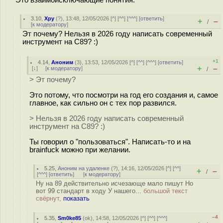
3.10
,
Хру
(
?
), 13:48, 12/05/2026 [
^
] [
^^
] [
^^^
] [
ответить
]
+
–
/
[
к модератору
]
Эт почему? Нельзя в 2026 году написать современный
инструмент на С89? :)
+1
4.14
,
Аноним
(
3
), 13:53, 12/05/2026 [
^
] [
^^
] [
^^^
] [
ответить
]
+
–
[
↓
] [
к модератору
]
/
> Эт почему?
Это потому, что посмотри на год его создания и, самое
главное, как сильно он с тех пор развился.
> Нельзя в 2026 году написать современный
инструмент на С89? :)
Ты говорил о "пользоваться". Написать-то и на
brainfuck можно при желании.
5.25
,
Аноним на удаленке
(
?
), 14:16, 12/05/2026 [
^
] [
^^
]
+
–
/
[
^^^
] [
ответить
]
[
к модератору
]
Ну на 89 действительно исчезающе мало пишут Но
вот 99 стандарт в ходу У нашего...
большой текст
свёрнут,
показать
–4
5.35
,
Sm0ke85
(
ok
), 14:58, 12/05/2026 [
^
] [
^^
] [
^^^
]