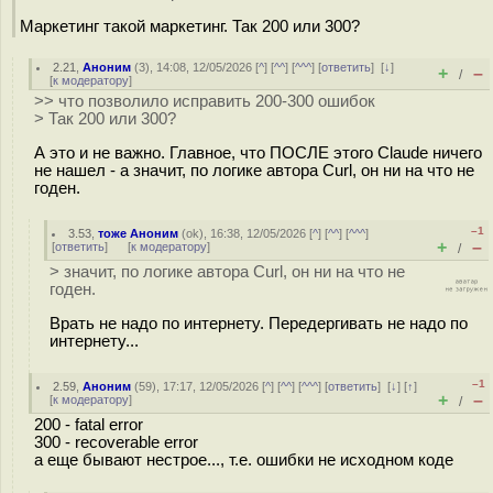
Маркетинг такой маркетинг. Так 200 или 300?
2.21
,
Аноним
(
3
), 14:08, 12/05/2026 [
^
] [
^^
] [
^^^
] [
ответить
]
[
↓
]
+
–
/
[
к модератору
]
>> что позволило исправить 200-300 ошибок
> Так 200 или 300?
А это и не важно. Главное, что ПОСЛЕ этого Claude ничего
не нашел - а значит, по логике автора Curl, он ни на что не
годен.
–1
3.53
,
тоже Аноним
(
ok
), 16:38, 12/05/2026 [
^
] [
^^
] [
^^^
]
+
–
[
ответить
]
[
к модератору
]
/
> значит, по логике автора Curl, он ни на что не
годен.
Врать не надо по интернету. Передергивать не надо по
интернету...
–1
2.59
,
Аноним
(
59
), 17:17, 12/05/2026 [
^
] [
^^
] [
^^^
] [
ответить
]
[
↓
] [
↑
]
+
–
[
к модератору
]
/
200 - fatal error
300 - recoverable error
а еще бывают нестрое..., т.е. ошибки не исходном коде