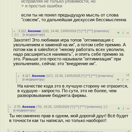
исправляя не только уязвимости, но
> и простые ошибки
если ты не понял предыдущую мысль от слова
"совсем", то дальнейшая дискуссия бессмысленна
3.112
,
Аноним
(
110
), 14:46, 13/05/2026 [
^
] [
^^
] [
^^^
] [
ответить
]
+
–
/
[
↑
] [
к модератору
]
Захотят! Это любимая игра топов "оптимизация с
увольнением и заменой на ии", а потом себе премию. А
потом как в salesforce "некому работать всех уволили,
надо расширяться нанимать", и опять себе премию за
это. Раньше это просто называли "оптимизация" при
увольнениях, сейчас это "внедрение ии".
+2
4.117
,
Аноним
(
117
), 15:38, 13/05/2026 [
^
] [
^^
] [
^^^
] [
ответить
]
+
–
[
к модератору
]
/
На качестве кода это в лучшую сторону не отразится,
в худшую - запросто. По сути, это не более, чем
разворовывание бюджета фирмы.
2.70
,
Аноним
(
70
), 19:26, 12/05/2026 [
^
] [
^^
] [
^^^
] [
ответить
]
[
↑
]
+
–
/
[
к модератору
]
Ты несомненно прав в одном, мой дорогой друг! Всё будет
в точности как ты написал, но только наоборот!
–1