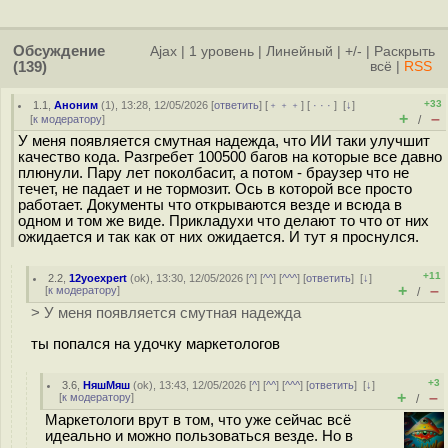
Обсуждение
Ajax
|
1 уровень
|
Линейный
|
+/-
|
Раскрыть
(139)
всё
|
RSS
+33
1.1
,
Аноним
(
1
), 13:28, 12/05/2026 [
ответить
] [
﹢﹢﹢
] [
· · ·
]
[
↓
]
+
–
[
к модератору
]
/
У меня появляется смутная надежда, что ИИ таки улучшит
качество кода. Разгребет 100500 багов на которые все давно
плюнули. Пару лет поколбасит, а потом - браузер что не
течет, не падает и не тормозит. Ось в которой все просто
работает. Документы что открываются везде и всюда в
одном и том же виде. Прикладухи что делают то что от них
ожидается и так как от них ожидается. И тут я проснулся.
+11
2.2
,
12yoexpert
(
ok
), 13:30, 12/05/2026 [
^
] [
^^
] [
^^^
] [
ответить
]
[
↓
]
+
–
[
к модератору
]
/
> У меня появляется смутная надежда
ты попался на удочку маркетологов
+3
3.6
,
НяшМяш
(
ok
), 13:43, 12/05/2026 [
^
] [
^^
] [
^^^
] [
ответить
]
[
↓
]
+
–
[
к модератору
]
/
Маркетологи врут в том, что уже сейчас всё
идеально и можно пользоваться везде. Но в