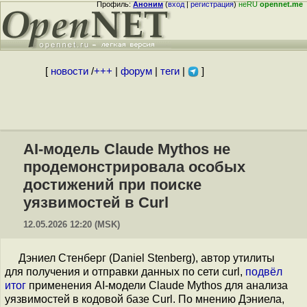
Профиль:
Аноним
(
вход
|
регистрация
)
неRU
opennet.me
[
новости
/
+++
|
форум
|
теги
|
]
AI-модель Claude Mythos не
продемонстрировала особых
достижений при поиске
уязвимостей в Curl
12.05.2026 12:20 (MSK)
Дэниел Cтенберг (Daniel Stenberg), автор утилиты
для получения и отправки данных по сети curl,
подвёл
итог
применения AI-модели Claude Mythos для анализа
уязвимостей в кодовой базе Curl. По мнению Дэниела,