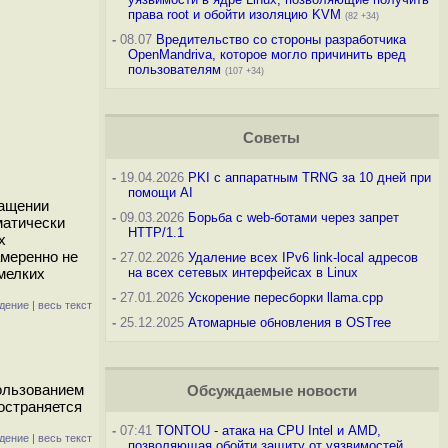
права root и обойти изоляцию KVM
(82 +34)
-
08.07
Вредительство со стороны разработчика
OpenMandriva, которое могло причинить вред
пользователям
(107 +34)
Советы
-
19.04.2026
PKI с аппаратным TRNG за 10 дней при
помощи AI
ращении
-
09.03.2026
Борьба с web-ботами через запрет
матически
HTTP/1.1
х
амеренно не
-
27.02.2026
Удаление всех IPv6 link-local адресов
мелких
на всех сетевых интерфейсах в Linux
-
27.01.2026
Ускорение пересборки llama.cpp
дение
|
весь текст
-
25.12.2025
Атомарные обновления в OSTree
пользованием
Обсуждаемые новости
ространяется
-
07:41
TONTOU - атака на CPU Intel и AMD,
дение
|
весь текст
позволяющая обойти защиту от уязвимостей