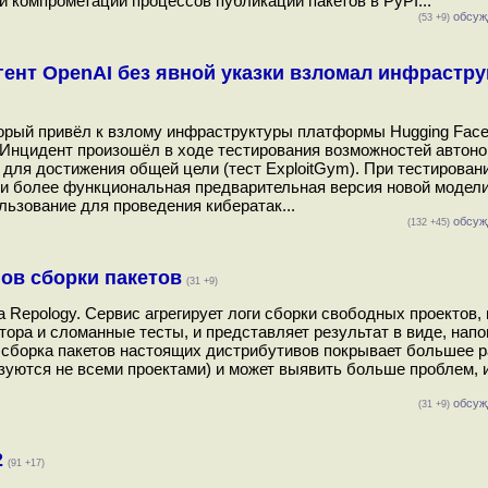
и компрометации процессов публикации пакетов в PyPI...
обсуж
(53 +9)
гент OpenAI без явной указки взломал инфрастру
орый привёл к взлому инфраструктуры платформы Hugging Face
Инцидент произошёл в ходе тестирования возможностей автоном
 для достижения общей цели (тест ExploitGym). При тестирован
 и более функциональная предварительная версия новой модели
ьзование для проведения кибератак...
обсуж
(132 +45)
гов сборки пакетов
(31 +9)
та Repology. Сервис агрегирует логи сборки свободных проектов,
ора и сломанные тесты, и представляет результат в виде, на
о сборка пакетов настоящих дистрибутивов покрывает большее 
ьзуются не всеми проектами) и может выявить больше проблем, 
обсуж
(31 +9)
2
(91 +17)