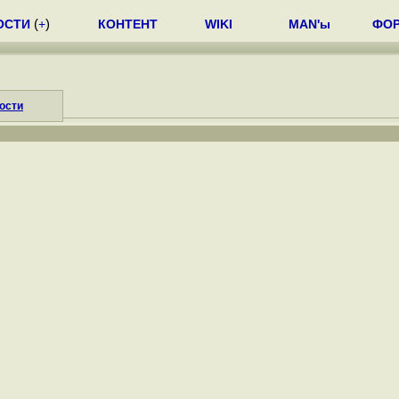
ОСТИ
(
+
)
КОНТЕНТ
WIKI
MAN'ы
ФО
ости