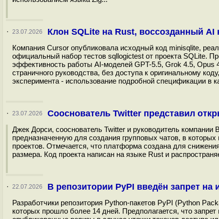
Клон SQLite на Rust, воссозданный AI
·
23.07.2026
Компания Cursor опубликовала исходный код minisqlite, ре
официальный набор тестов sqllogictest от проекта SQLite. П
эффективность работы AI-моделей GPT-5.5, Grok 4.5, Opus 4
страничного руководства, без доступа к оригинальному коду
эксперимента - использование подробной спецификации в ка
Сооснователь Twitter представил от
·
23.07.2026
Джек Дорси, сооснователь Twitter и руководитель компани
предназначенную для создания групповых чатов, в которых 
проектов. Отмечается, что платформа создана для снижения
размера. Код проекта написан на языке Rust и распространяе
В репозитории PyPI введён запрет на 
·
22.07.2026
Разработчики репозитория Python-пакетов PyPI (Python Pack
которых прошло более 14 дней. Предполагается, что запрет