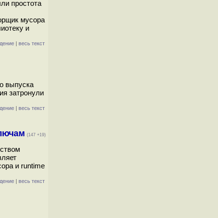
ыли простота
орщик мусора
иотеку и
дение
|
весь текст
го выпуска
ния затронули
дение
|
весь текст
ключам
(147 +19)
ьством
вляет
ора и runtime
дение
|
весь текст