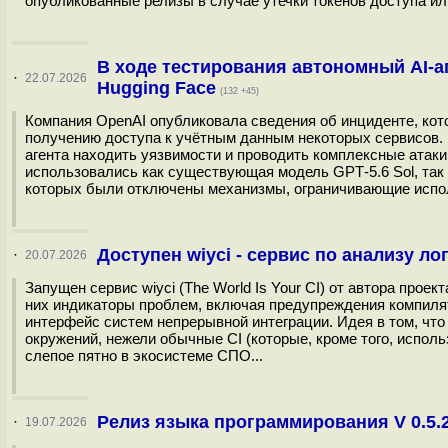
опубликованные релизы в случае утечки токенов доступа ил
В ходе тестирования автономный AI-а
·
22.07.2026
Hugging Face
(132 +45)
Компания OpenAI опубликовала сведения об инциденте, кот
получению доступа к учётным данным некоторых сервисов. 
агента находить уязвимости и проводить комплексные атаки
использовались как существующая модель GPT‑5.6 Sol, так
которых были отключены механизмы, ограничивающие испол
Доступен wiyci - сервис по анализу ло
·
20.07.2026
Запущен сервис wiyci (The World Is Your CI) от автора проек
них индикаторы проблем, включая предупреждения компилят
интерфейс систем непрерывной интеграции. Идея в том, чт
окружений, нежели обычные CI (которые, кроме того, испол
слепое пятно в экосистеме СПО...
Релиз языка программирования V 0.5.
·
19.07.2026