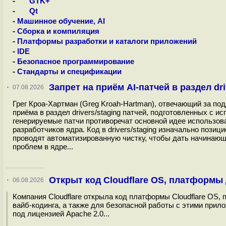
-
GTK+
-
Qt
-
Машинное обучение, AI
-
Сборка и компиляция
-
Платформы разработки и каталоги приложений
-
IDE
-
Безопасное программирование
-
Стандарты и спецификации
Запрет на приём AI-патчей в раздел dri
·
07.08.2026
Грег Кроа-Хартман (Greg Kroah-Hartman), отвечающий за под
приёма в раздел drivers/staging патчей, подготовленных с 
генерируемые патчи противоречат основной идее использова
разработчиков ядра. Код в drivers/staging изначально поз
проводят автоматизированную чистку, чтобы дать начинаю
проблем в ядре...
Открыт код Cloudflare OS, платформы
·
06.08.2026
Компания Cloudflare открыла код платформы Cloudflare OS
вайб-кодинга, а также для безопасной работы с этими прило
под лицензией Apache 2.0...