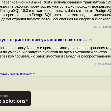
переписанной на языке Rust c использованием транслятора c2ru
зования в рабочих проектах, но уже успешно проходит все регре
ostgreSQL 18.3 и может использовать data-каталог от PostgreSQ
 от оригинального PostgreSQL, поставляемого под пермиссивно
ne-демонстрация возможностей, основанная на сборке в WebAsse
обсуж
(206 –14)
пуск скриптов при установке пакетов
(69 +15)
его в поставку Node.js и применяемого для распространения мо
м по умолчанию запуска скриптов во время установки пакетов.
через компрометацию зависимостей и замедлит распространение
обсуж
(69 +15)
ющая страница (раньше) >>