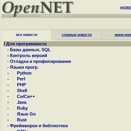
НОВ
все новости
главные новости
мини-нов
/
Для программиста
-
Базы данных, SQL
-
Контроль версий
-
Отладка и профилирование
-
Языки прогр.
-
Python
-
Perl
-
PHP
-
Shell
-
Си/Си++
-
Java
-
Ruby
-
Язык Go
-
Rust
-
Фреймворки и библиотеки