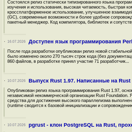
Состоялся релиз статически типизированного языка програм
изучения и использования, высокая читаемость, быстрая к
кроссплатформенное использование, улучшенное взаимодей
(GC), современные возможности и более удобное сопровожд
пакетный менеджер. Код компилятора, библиотек и сопутств
Доступен язык программирования Perl
·
16.07.2026
После года разработки опубликован релиз новой стабильной 
было изменено около 270 тысяч строк кода (без документаци
860 файлов, в разработке принял участие 71 разработчик...
Выпуск Rust 1.97. Написанные на Rust 
·
10.07.2026
Опубликован релиз языка программирования Rust 1.97, основ
независимой некоммерческой организации Rust Foundation. 
средства для достижения высокого параллелизма выполнени
(runtime сводится к базовой инициализации и сопровождению
pgrust - клон PostgreSQL на Rust, пр
·
10.07.2026