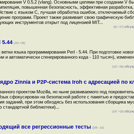
мирования V 0.5.2 (vlang). Основными целями при создании V б
омпиляция, повышенная безопасность, эффективная разработка,
ствие с языком C, лучшая обработка ошибок, отключаемый сб
ение программ. Проект также развивает свою графическую библ
ующих инструментов открыт под лицензией MIT...
обсуж
(91 +17)
 5.44
(115 +26)
ветки языка программирования Perl - 5.44. При подготовке ново
и и автоматически сгенерированного кода - 110 тысяч), измене
обсуж
(115 +26)
ядро Zinnia и P2P-система Iroh с адресацией по 
анного проектом Mozilla, но ныне развиваемого под покровител
Язык сфокусирован на безопасной работе с памятью и предоста
я заданий, при этом обходясь без использования сборщика мус
 стандартной библиотеки)...
обсуж
(147 +19)
оходящий все регрессионные тесты
(206 –14)