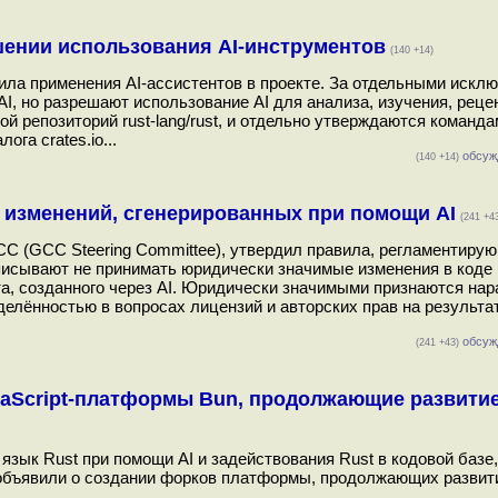
шении использования AI-инструментов
(140 +14)
ила применения AI-ассистентов в проекте. За отдельными искл
AI, но разрешают использование AI для анализа, изучения, реце
й репозиторий rust-lang/rust, и отдельно утверждаются команд
га crates.io...
обсуж
(140 +14)
 изменений, сгенерированных при помощи AI
(241 +4
C (GCC Steering Committee), утвердил правила, регламентиру
писывают не принимать юридически значимые изменения в коде 
а, созданного через AI. Юридически значимыми признаются нар
елённостью в вопросах лицензий и авторских прав на результат
обсуж
(241 +43)
avaScript-платформы Bun, продолжающие развитие
язык Rust при помощи AI и задействования Rust в кодовой базе,
в объявили о создании форков платформы, продолжающих развит