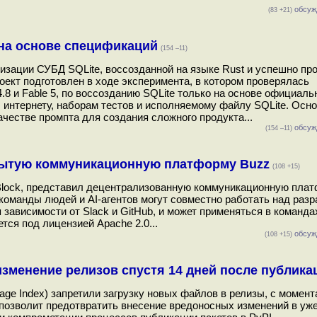
обсуж
(83 +21)
 на основе спецификаций
(154 –11)
ализации СУБД SQLite, воссозданной на языке Rust и успешно п
роект подготовлен в ходе эксперимента, в котором проверялась
.8 и Fable 5, по воссозданию SQLite только на основе официальн
, интернету, наборам тестов и исполняемому файлу SQLite. Осн
честве промпта для создания сложного продукта...
обсуж
(154 –11)
крытую коммуникационную платформу Buzz
(108 +15)
и Block, представил децентрализованную коммуникационную пла
команды людей и AI-агентов могут совместно работать над разр
 зависимости от Slack и GitHub, и может применяться в команда
тся под лицензией Apache 2.0...
обсуж
(108 +15)
изменение релизов спустя 14 дней после публика
age Index) запретили загрузку новых файлов в релизы, с момен
 позволит предотвратить внесение вредоносных изменений в уж