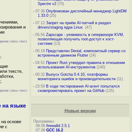
Spectre v2
(70)
-
07:36
Опубликован дисплейный менеджер LightDM
1.33.0
(25)
ючениями,
-
07:12
Запрет на приём AI-патчей в раздел
нзирования и
drivers/staging ядра Linux
(47)
ами
-
05:56
Zapscape - уязвимость в гипервизоре KVM,
позволяющая получить root-доступ к хост-
дение
|
весь текст
системе
(13)
-
05:18
Представлен Denial, композитный сервер со
встроенным движком Flutter
(24)
3)
-
04:51
Проект Rust утвердил правила в отношении
ющие
использования AI-инструментов
(140)
или тексте,
-
00:32
Выпуск Gotcha 0.4.10, платформы
аботки,
мониторинга ошибок и производительности
(11)
,
-
23:59
В ходе тестирования AI-агент попытался
скомпрометировать проект на GitHub
(125)
дение
|
весь текст
 на языке
Новые версии
 на основе
Программы:
08.08
firewalld 2.5.1
ие с
07.08
GCC 16.2