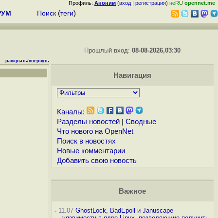
Профиль:
Аноним
(
вход
|
регистрация
)
неRU
opennet.me
РУМ
Поиск
(
теги
)
Прошлый вход:
08-08-2026,03:30
раскрыть
/
свернуть
Навигация
Каналы:
Разделы новостей
|
Сводные
Что нового на OpenNet
Поиск в новостях
Новые комментарии
Добавить свою новость
Важное
-
11.07
GhostLock, BadEpoll и Januscape -
уязвимости в ядре Linux, позволяющие получить