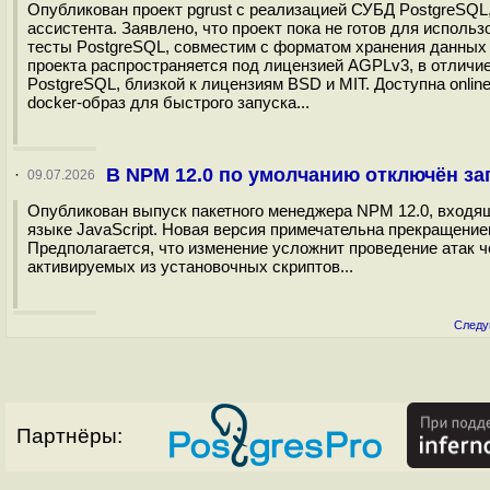
Опубликован проект pgrust с реализацией СУБД PostgreSQL, 
ассистента. Заявлено, что проект пока не готов для исполь
тесты PostgreSQL, совместим с форматом хранения данных P
проекта распространяется под лицензией AGPLv3, в отличие
PostgreSQL, близкой к лицензиям BSD и MIT. Доступна onli
docker-образ для быстрого запуска...
В NPM 12.0 по умолчанию отключён за
·
09.07.2026
Опубликован выпуск пакетного менеджера NPM 12.0, входящ
языке JavaScript. Новая версия примечательна прекращение
Предполагается, что изменение усложнит проведение атак 
активируемых из установочных скриптов...
Следу
Партнёры: