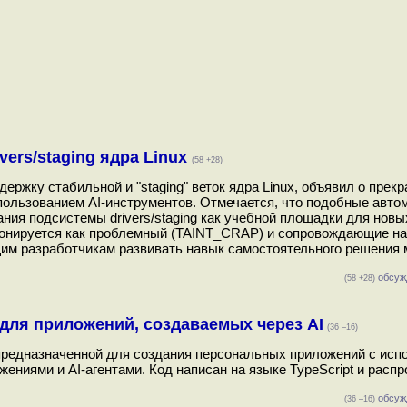
vers/staging ядра Linux
(58 +28)
держку стабильной и "staging" веток ядра Linux, объявил о прек
использованием AI-инструментов. Отмечается, что подобные авто
ния подсистемы drivers/staging как учебной площадки для новы
иционируется как проблемный (TAINT_CRAP) и сопровождающие н
щим разработчикам развивать навык самостоятельного решения 
обсуж
(58 +28)
 для приложений, создаваемых через AI
(36 –16)
, предназначенной для создания персональных приложений с ис
жениями и AI-агентами. Код написан на языке TypeScript и расп
обсуж
(36 –16)