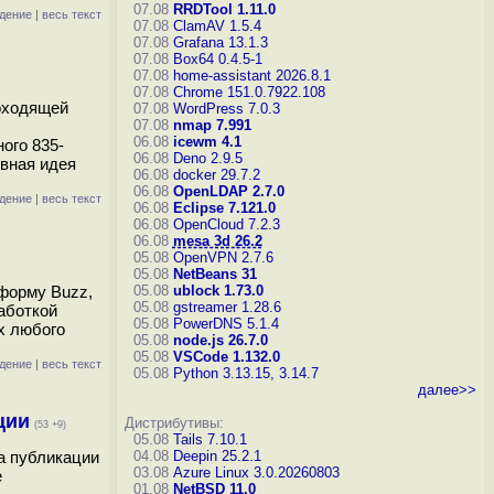
07.08
RRDTool 1.11.0
дение
|
весь текст
07.08
ClamAV 1.5.4
07.08
Grafana 13.1.3
07.08
Box64 0.4.5-1
07.08
home-assistant 2026.8.1
07.08
Chrome 151.0.7922.108
роходящей
07.08
WordPress 7.0.3
07.08
nmap 7.991
06.08
icewm 4.1
ого 835-
06.08
Deno 2.9.5
овная идея
06.08
docker 29.7.2
06.08
OpenLDAP 2.7.0
дение
|
весь текст
06.08
Eclipse 7.121.0
06.08
OpenCloud 7.2.3
06.08
mesa 3d 26.2
05.08
OpenVPN 2.7.6
05.08
NetBeans 31
тформу Buzz,
05.08
ublock 1.73.0
05.08
gstreamer 1.28.6
аботкой
05.08
PowerDNS 5.1.4
х любого
05.08
node.js 26.7.0
05.08
VSCode 1.132.0
дение
|
весь текст
05.08
Python 3.13.15, 3.14.7
далее>>
ции
Дистрибутивы:
(53 +9)
05.08
Tails 7.10.1
та публикации
04.08
Deepin 25.2.1
03.08
Azure Linux 3.0.20260803
е
01.08
NetBSD 11.0