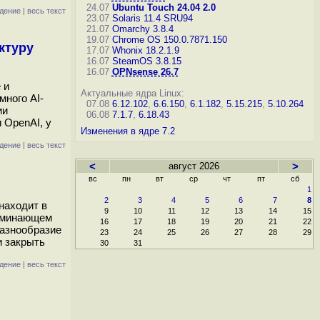
24.07
Ubuntu Touch 24.04 2.0
дение
|
весь текст
23.07
Solaris 11.4 SRU94
21.07
Omarchy 3.8.4
19.07
Chrome OS 150.0.7871.150
ктуру
17.07
Whonix 18.2.1.9
16.07
SteamOS 3.8.15
16.07
OPNsense 26.7
 и
Актуальные ядра Linux:
ного AI-
07.08
6.12.102
,
6.6.150
,
6.1.182
,
5.15.215
,
5.10.264
ии
06.08
7.1.7
,
6.18.43
 OpenAI, у
Изменения в ядре 7.2
дение
|
весь текст
<
август 2026
>
вс
пн
вт
ср
чт
пт
сб
1
2
3
4
5
6
7
8
 находит в
9
10
11
12
13
14
15
поминающем
16
17
18
19
20
21
22
разнообразие
23
24
25
26
27
28
29
и закрыть
30
31
дение
|
весь текст