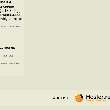
st и AI-
ссионные
L 18.3. Код
й лицензией
mbly, а также
дение
|
весь текст
дулей на
 червей,
дение
|
весь текст
Хостинг: