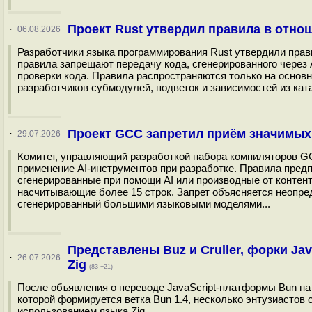
Проект Rust утвердил правила в отно
·
06.08.2026
Разработчики языка программирования Rust утвердили прав
правила запрещают передачу кода, сгенерированного через 
проверки кода. Правила распространяются только на основно
разработчиков субмодулей, подветок и зависимостей из катало
Проект GCC запретил приём значимых
·
29.07.2026
Комитет, управляющий разработкой набора компиляторов GC
применение AI-инструментов при разработке. Правила пред
сгенерированные при помощи AI или производные от контент
насчитывающие более 15 строк. Запрет объясняется неопред
сгенерированный большими языковыми моделями...
Представлены Buz и Cruller, форки J
·
26.07.2026
Zig
(83 +21)
После объявления о переводе JavaScript-платформы Bun на 
которой формируется ветка Bun 1.4, несколько энтузиасто
использованием языка Zig...