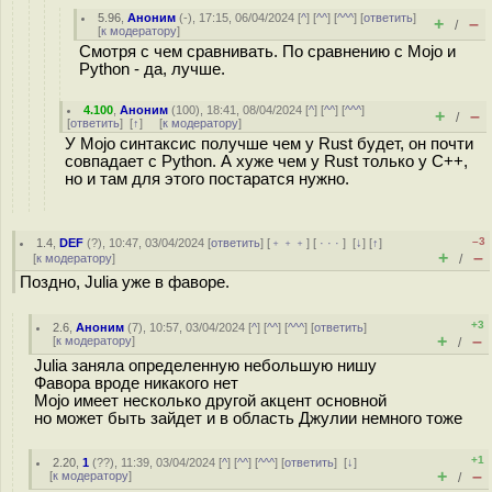
5.96
,
Аноним
(
-
), 17:15, 06/04/2024 [
^
] [
^^
] [
^^^
] [
ответить
]
+
–
/
[
к модератору
]
Смотря с чем сравнивать. По сравнению с Mojo и
Python - да, лучше.
4.100
,
Аноним
(
100
), 18:41, 08/04/2024 [
^
] [
^^
] [
^^^
]
+
–
/
[
ответить
]
[
↑
] [
к модератору
]
У Mojo синтаксис получше чем у Rust будет, он почти
совпадает с Python. А хуже чем у Rust только у C++,
но и там для этого постаратся нужно.
–3
1.4
,
DEF
(
?
), 10:47, 03/04/2024 [
ответить
] [
﹢﹢﹢
] [
· · ·
]
[
↓
] [
↑
]
+
–
[
к модератору
]
/
Поздно, Julia уже в фаворе.
+3
2.6
,
Аноним
(
7
), 10:57, 03/04/2024 [
^
] [
^^
] [
^^^
] [
ответить
]
+
–
[
к модератору
]
/
Julia заняла определенную небольшую нишу
Фавора вроде никакого нет
Mojo имеет несколько другой акцент основной
но может быть зайдет и в область Джулии немного тоже
+1
2.20
,
1
(
??
), 11:39, 03/04/2024 [
^
] [
^^
] [
^^^
] [
ответить
]
[
↓
]
+
–
[
к модератору
]
/