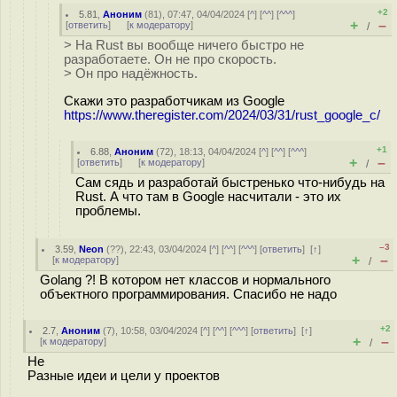
+2
5.81
,
Аноним
(
81
), 07:47, 04/04/2024 [
^
] [
^^
] [
^^^
]
+
–
[
ответить
]
[
к модератору
]
/
> На Rust вы вообще ничего быстро не
разработаете. Он не про скорость.
> Он про надёжность.
Скажи это разработчикам из Google
https://www.theregister.com/2024/03/31/rust_google_c/
+1
6.88
,
Аноним
(
72
), 18:13, 04/04/2024 [
^
] [
^^
] [
^^^
]
+
–
[
ответить
]
[
к модератору
]
/
Сам сядь и разработай быстренько что-нибудь на
Rust. А что там в Google насчитали - это их
проблемы.
–3
3.59
,
Neon
(
??
), 22:43, 03/04/2024 [
^
] [
^^
] [
^^^
] [
ответить
]
[
↑
]
+
–
[
к модератору
]
/
Golang ?! В котором нет классов и нормального
объектного программирования. Спасибо не надо
+2
2.7
,
Аноним
(
7
), 10:58, 03/04/2024 [
^
] [
^^
] [
^^^
] [
ответить
]
[
↑
]
+
–
[
к модератору
]
/
Не
Разные идеи и цели у проектов