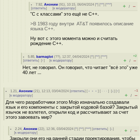
7.92
,
Аноним
(
91
), 10:15, 06/04/2024 [
^
] [
^^
] [
^^^
]
+
–
/
[
ответить
]
[
к модератору
]
"С с классами" это ещё не C++.
>В 1983 году внутри AT&T появилось описание
языка С++.
Ну вот с этого момента можно и считать
рождение C++.
+2
5.85
,
barmaglot
(
??
), 12:37, 04/04/2024 [
^
] [
^^
] [
^^^
]
+
–
[
ответить
]
[
↑
] [
к модератору
]
/
Нет, не говорил. Он говорил, что читает "всё это" уже
40 лет ...
–1
1.21
,
Аноним
(
21
), 12:13, 03/04/2024 [
ответить
] [
﹢﹢﹢
] [
· · ·
]
[
↓
] [
↑
]
+
–
[
к модератору
]
/
Для чего разработчики этого Mojo изначально создавали
язык и его компоненты с закрытой кодовой базой? Закрытый
язычок не взлетел, открыли код и рассчитывают за счет
этого завоевать мир?
2.24
,
Аноним
(
22
), 12:36, 03/04/2024 [
^
] [
^^
] [
^^^
] [
ответить
]
[
↓
]
+
–
/
[
к модератору
]
Закрыли они его на ранней стадии проектирования, чтобы