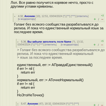
Лол. Все равно получится корявое нечто, просто с
другими углами кривизны.
+2
4.32
,
Аноним
(
10
), 12:51, 03/04/2024 [
^
] [
^^
] [
^^^
] [
ответить
]
+
–
[
к модератору
]
/
Голанг без всякого сообщества разрабатывался до
релиза. И пока что единственный нормальный язык за
последнее время.
+5
5.36
,
Вы забыли заполнить поле Name
(
?
), 13:32,
+
–
03/04/2024 [
^
] [
^^
] [
^^^
] [
ответить
]
[
к модератору
]
/
> Голанг без всякого сообщества разрабатывался до
релиза. И пока что единственный нормальный
> язык за последнее время.
eдинственный, err := АПравдаЕдинственный()
if err != nil {
return err
}
нормальный, err := АТочноНормальный()
if err != nil {
return err
}
НоЭтоНеТочно()
5.47
,
Аноним
(
47
), 18:32, 03/04/2024 [
^
] [
^^
] [
^^^
]
+
–
/