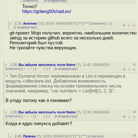
[
ответить
]
[
к модератору
]
Точно?
https://golang50shad.es/
2.75
,
Аноним
(
72
), 02:59, 04/04/2024 [
^
] [
^^
] [
^^^
] [
ответить
]
[
↑
]
+
–
/
[
к модератору
]
git-проект Mojo получил, вероятно, наибольшее количество
звёзд за историю github всего за несколько дней.
Репозиторий был пустой.
Не трогайте чувства верующих.
1.28
,
Вы забыли заполнить поле Name
(
?
), 12:47, 03/04/2024
+1
+
–
[
ответить
] [
﹢﹢﹢
] [
· · ·
]
[
↑
] [
к модератору
]
/
> Тип DynamicVector переименован в List и перемещён в
модуль collections.list. Добавлена возможность
формирования списка на основе произвольного числа
значений, например, "var numbers = List[Int](1, 2, 3)".
В угоду питону как я понимаю?
1.29
,
Вы забыли заполнить поле Name
(
?
), 12:48, 03/04/2024
+3
+
–
[
ответить
] [
﹢﹢﹢
] [
· · ·
]
[
↓
] [
к модератору
]
/
Когда в ядро линукса добавят?
–2
2.40
,
Пряник
(
?
), 14:59, 03/04/2024 [
^
] [
^^
] [
^^^
] [
ответить
]