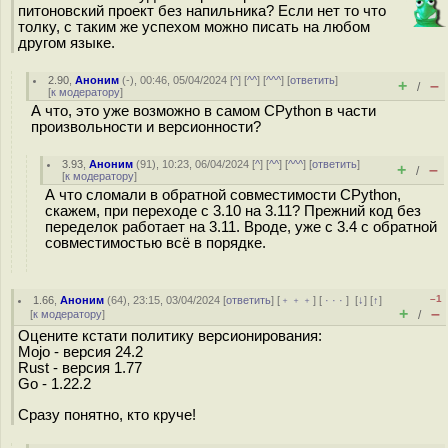
питоновский проект без напильника? Если нет то что
толку, с таким же успехом можно писать на любом
другом языке.
2.90
,
Аноним
(
-
), 00:46, 05/04/2024 [
^
] [
^^
] [
^^^
] [
ответить
]
+
–
/
[
к модератору
]
А что, это уже возможно в самом CPython в части
произвольности и версионности?
3.93
,
Аноним
(
91
), 10:23, 06/04/2024 [
^
] [
^^
] [
^^^
] [
ответить
]
+
–
/
[
к модератору
]
А что сломали в обратной совместимости CPython,
скажем, при переходе с 3.10 на 3.11? Прежний код без
переделок работает на 3.11. Вроде, уже с 3.4 с обратной
совместимостью всё в порядке.
–1
1.66
,
Аноним
(
64
), 23:15, 03/04/2024 [
ответить
] [
﹢﹢﹢
] [
· · ·
]
[
↓
] [
↑
]
+
–
[
к модератору
]
/
Оцените кстати политику версионирования:
Mojo - версия 24.2
Rust - версия 1.77
Go - 1.22.2
Сразу понятно, кто круче!