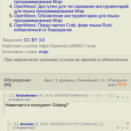
программирования Mojo
OpenNews: Доступен для тестирования инструментарий
для языка программирования Mojo
OpenNews: Обновление инструментария для языка
программирования Mojo
OpenNews: Представлен Crab, форк языка Rust,
избавленный от бюрократии
Лицензия:
CC BY 3.0
Короткая ссылка: https://opennet.ru/60917-mojo
Ключевые слова:
mojo
При перепечатке указание ссылки на opennet.ru обязательно
Обсуждение
Ajax
|
1 уровень
|
Линейный
|
+/-
|
Раскрыть
(90)
всё
|
RSS
1.1
,
Хухрымухры
(
ok
), 10:41, 03/04/2024 [
ответить
] [
﹢﹢﹢
] [
· · ·
]
[
↓
]
+
–
/
[
к модератору
]
Намечается конкурент Golang?
–6
2.2
,
Аноним
(
2
), 10:46, 03/04/2024 [
^
] [
^^
] [
^^^
] [
ответить
]
[
↓
]
+
–
[
к модератору
]
/