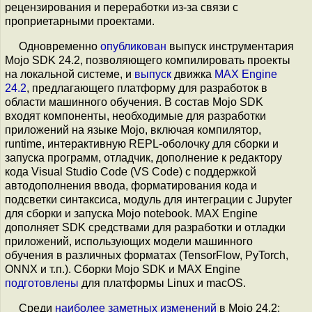
рецензирования и переработки из-за связи с
проприетарными проектами.
Одновременно
опубликован
выпуск инструментария
Mojo SDK 24.2, позволяющего компилировать проекты
на локальной системе, и
выпуск
движка
MAX Engine
24.2
, предлагающего платформу для разработок в
области машинного обучения. В состав Mojo SDK
входят компоненты, необходимые для разработки
приложений на языке Mojo, включая компилятор,
runtime, интерактивную REPL-оболочку для сборки и
запуска программ, отладчик, дополнение к редактору
кода Visual Studio Code (VS Code) с поддержкой
автодополнения ввода, форматирования кода и
подсветки синтаксиса, модуль для интеграции с Jupyter
для сборки и запуска Mojo notebook. MAX Engine
дополняет SDK средствами для разработки и отладки
приложений, использующих модели машинного
обучения в различных форматах (TensorFlow, PyTorch,
ONNX и т.п.). Сборки Mojo SDK и MAX Engine
подготовлены
для платформы Linux и macOS.
Среди
наиболее заметных
изменений
в Mojo 24.2: