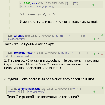
6.103
,
вася
(
??
), 10:23, 25/04/2024 [
^
] [
^^
] [
^^^
]
+
–
/
[
ответить
]
[
к модератору
]
> Причем тут Python?
Именно оттуда и взяли идею авторы языка mojo
+2
1.35
,
Аноним
(
35
), 13:31, 03/04/2024 [
ответить
] [
﹢﹢﹢
] [
· · ·
]
[
↑
]
+
–
[
к модератору
]
/
Такой же не нужный как свифт.
1.38
,
голос из леса
(
?
), 14:35, 03/04/2024 [
ответить
] [
﹢﹢﹢
] [
· · ·
]
+
–
/
[
↓
] [
к модератору
]
1. Первая ошибка как и в go/golang. Не раскрутят mojolang
будет плохо. Искать "mojo" в англоязычном интернете
невозможно, особенно в вакансиях.
2. Удачи. Пока всего в 30 раз менее популярен чем rust.
+1
2.41
,
commiethebeastie
(
ok
), 15:08, 03/04/2024 [
^
] [
^^
] [
^^^
]
+
–
[
ответить
]
[
↓
] [
к модератору
]
/
Типа С и ржавой это нормальные названия?