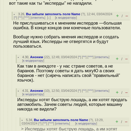
вот такие как ты "иксперды" не нагадили.
3.26
,
Вы забыли заполнить поле Name
(
?
), 12:44, 03/04/2024
+
–
/
[
^
] [
^^
] [
^^^
] [
ответить
]
[
↓
] [
к модератору
]
Не прислушиваться к мнениям икспердов —большая
ошибка. В конце концов они конечные пользователи.
Вообще нужно собрать мнения икспердов и создать
лучший язык. Иксперды не отвертятся и будут
пользоваться.
4.30
,
Аноним
(
22
), 12:49, 03/04/2024 [
^
] [
^^
] [
^^^
] [
ответить
]
+
–
/
[
к модератору
]
Как там в анекдоте - у нас стране советов, а не
баранов. Поэтому советы я дать могуЮ а своих
баранов - нет (сиречь написать свой "правильный"
язычок).
4.31
,
Аноним
(
10
), 12:50, 03/04/2024 [
^
] [
^^
] [
^^^
] [
ответить
]
+
–
/
[
к модератору
]
Иксперды хотят быструю лошадь, а им хотят продать
автомобиль. Зачем советы людей, которые машину
никогда не видели?
5.34
,
Вы забыли заполнить поле Name
(
?
), 13:29,
+
–
/
03/04/2024 [
^
] [
^^
] [
^^^
] [
ответить
]
[
к модератору
]
> Иксперды хотят быструю лошадь, а им хотят