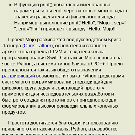
В функцию print() добавлены именованные
параметры sep и end, через которые можно задать
значения разделителя и финального вывода.
Например, выполнение print("Hello", "Mojo", sep=",
", end="!!!\n") приведёт к выводу "Hello, Mojo!!!".
Проект Mojo развивается под руководством Криса
Латнера (
Chris Lattner
), основателя и главного
архитектора проекта LLVM и создателя языка
программирования Swift. Синтаксис Mojo основан на
языке Python, а система типов близка к C/C++. Проект
преподносится как язык общего назначения,
расширяющий
возможности языка Python средствами
системного программирования, подходящий для
широкого круга задач и сочетающий простоту
применения для исследовательских разработок и
быстрого создания прототипов с пригодностью для
формирования высокопроизводительных конечных
продуктов.
Простота достигается благодаря использованию
привычного синтаксиса языка Python, а разработке
конечных продуктов способствуют возможность