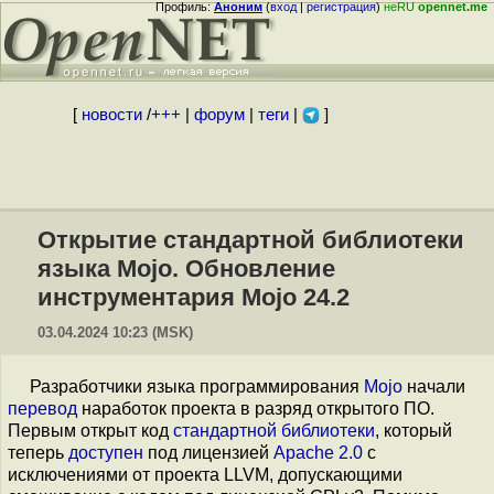
Профиль:
Аноним
(
вход
|
регистрация
)
неRU
opennet.me
[
новости
/
+++
|
форум
|
теги
|
]
Открытие стандартной библиотеки
языка Mojo. Обновление
инструментария Mojo 24.2
03.04.2024 10:23 (MSK)
Разработчики языка программирования
Mojo
начали
перевод
наработок проекта в разряд открытого ПО.
Первым открыт код
стандартной библиотеки
, который
теперь
доступен
под лицензией
Apache 2.0
c
исключениями от проекта LLVM, допускающими