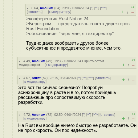
+2
6.64
,
Аноним
(
64
), 23:06, 03/04/2024 [
^
] [
^^
] [
^^^
]
+
–
[
ответить
]
[
к модератору
]
/
>конференция Rust Nation 24
>Бергстром — председатель совета директоров
Rust Foundation
>обоснование: "верь мне, я техдиректор"
Трудно даже вообразить другое более
субъективное и предвзятое мнение, чем это.
+1
4.49
,
Аноним
(
49
), 19:35, 03/04/2024
Скрыто ботом-
+
–
модератором
[
к модератору
]
/
4.67
,
bdrbt
(
ok
), 23:15, 03/04/2024 [
^
] [
^^
] [
^^^
] [
ответить
]
+
–
/
[
к модератору
]
Это вот ты сейчас серьезно? Попробуй
асинхронщину в расте и в го, потом прийдешь
расскажешь про сопоставимую скорость
разработки.
+1
4.72
,
Аноним
(
72
), 02:50, 04/04/2024 [
^
] [
^^
] [
^^^
] [
ответить
]
+
–
[
к модератору
]
/
На Rust вы вообще ничего быстро не разработаете. Он
не про скорость. Он про надёжность.