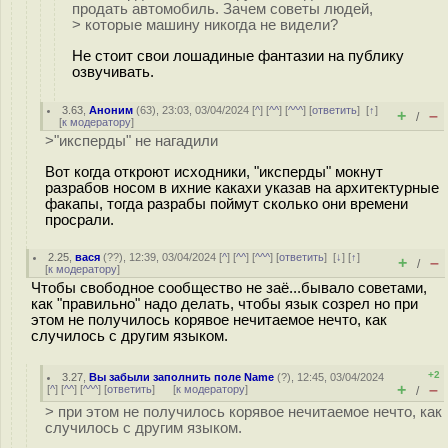
продать автомобиль. Зачем советы людей,
> которые машину никогда не видели?
Не стоит свои лошадиные фантазии на публику
озвучивать.
3.63
,
Аноним
(
63
), 23:03, 03/04/2024 [
^
] [
^^
] [
^^^
] [
ответить
]
[
↑
]
+
–
/
[
к модератору
]
>"иксперды" не нагадили
Вот когда откроют исходники, "иксперды" мокнут
разрабов носом в ихние какахи указав на архитектурные
факапы, тогда разрабы поймут сколько они времени
просрали.
2.25
,
вася
(
??
), 12:39, 03/04/2024 [
^
] [
^^
] [
^^^
] [
ответить
]
[
↓
] [
↑
]
+
–
/
[
к модератору
]
Чтобы свободное сообщество не заё...бывало советами,
как "правильно" надо делать, чтобы язык созрел но при
этом не получилось корявое нечитаемое нечто, как
случилось с другим языком.
+2
3.27
,
Вы забыли заполнить поле Name
(
?
), 12:45, 03/04/2024
+
–
[
^
] [
^^
] [
^^^
] [
ответить
]
[
к модератору
]
/
> при этом не получилось корявое нечитаемое нечто, как
случилось с другим языком.