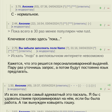
3.79
,
Аноним
(
83
), 07:36, 04/04/2024 [
^
] [
^^
] [
^^^
] [
ответить
]
+
–
/
[
к модератору
]
C - нормальное.
2.44
,
Аноним
(
22
), 16:54, 03/04/2024 [
^
] [
^^
] [
^^^
] [
ответить
]
[
↑
]
+
–
/
[
к модератору
]
> Пока всего в 30 раз менее популярен чем rust.
Ключевое слово здесь "пока..."
2.70
,
Вы забыли заполнить поле Name
(
?
), 01:16, 04/04/2024 [
^
]
+
–
/
[
^^
] [
^^^
] [
ответить
]
[
к модератору
]
> Искать "mojo" в англоязычном интернете невозможно
Кажется, что это решится персонализиваронной выдачей.
Пару раз уточнишь запрос, а потом будут постоянно язык
предлагать.
+3
1.50
,
Аноним
(
49
), 19:37, 03/04/2024 [
ответить
] [
﹢﹢﹢
] [
· · ·
]
[
↓
] [
↑
]
+
–
[
к модератору
]
/
Из всех языков самый адекватный это паскаль. Я бы с
удовольствием программировал на нём, если бы была
работа. А так вынужден ковырять гошку.
2.52
,
Аноним
(
22
), 19:51, 03/04/2024 [
^
] [
^^
] [
^^^
] [
ответить
]