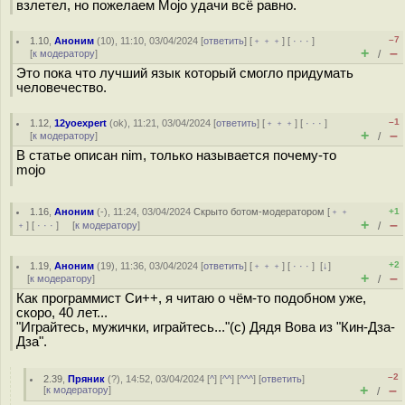
взлетел, но пожелаем Mojo удачи всё равно.
–7
1.10
,
Аноним
(
10
), 11:10, 03/04/2024 [
ответить
] [
﹢﹢﹢
] [
· · ·
]
+
–
[
к модератору
]
/
Это пока что лучший язык который смогло придумать
человечество.
–1
1.12
,
12yoexpert
(
ok
), 11:21, 03/04/2024 [
ответить
] [
﹢﹢﹢
] [
· · ·
]
+
–
[
к модератору
]
/
В статье описан nim, только называется почему-то
mojo
1.16
,
Аноним
(
-
), 11:24, 03/04/2024
Скрыто ботом-модератором
[
﹢﹢
+1
+
–
﹢
] [
· · ·
] [
к модератору
]
/
+2
1.19
,
Аноним
(
19
), 11:36, 03/04/2024 [
ответить
] [
﹢﹢﹢
] [
· · ·
]
[
↓
]
+
–
[
к модератору
]
/
Как программист Си++, я читаю о чём-то подобном уже,
скоро, 40 лет...
"Играйтесь, мужички, играйтесь..."(с) Дядя Вова из "Кин-Дза-
Дза".
–2
2.39
,
Пряник
(
?
), 14:52, 03/04/2024 [
^
] [
^^
] [
^^^
] [
ответить
]
+
–
[
к модератору
]
/