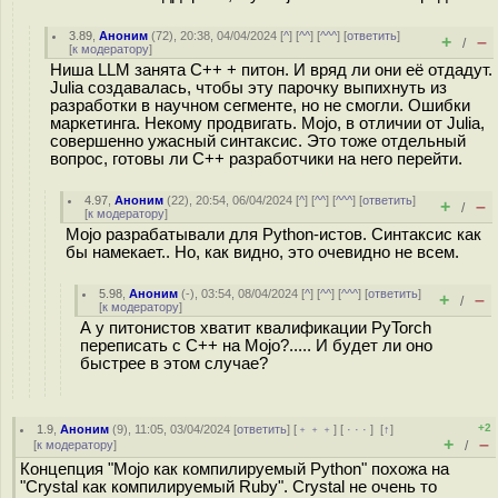
3.89
,
Аноним
(
72
), 20:38, 04/04/2024 [
^
] [
^^
] [
^^^
] [
ответить
]
+
–
/
[
к модератору
]
Ниша LLM занята C++ + питон. И вряд ли они её отдадут.
Julia создавалась, чтобы эту парочку выпихнуть из
разработки в научном сегменте, но не смогли. Ошибки
маркетинга. Некому продвигать. Mojo, в отличии от Julia,
совершенно ужасный синтаксис. Это тоже отдельный
вопрос, готовы ли C++ разработчики на него перейти.
4.97
,
Аноним
(
22
), 20:54, 06/04/2024 [
^
] [
^^
] [
^^^
] [
ответить
]
+
–
/
[
к модератору
]
Mojo разрабатывали для Python-истов. Синтаксис как
бы намекает.. Но, как видно, это очевидно не всем.
5.98
,
Аноним
(
-
), 03:54, 08/04/2024 [
^
] [
^^
] [
^^^
] [
ответить
]
+
–
/
[
к модератору
]
А у питонистов хватит квалификации PyTorch
переписать с C++ на Mojo?..... И будет ли оно
быстрее в этом случае?
+2
1.9
,
Аноним
(
9
), 11:05, 03/04/2024 [
ответить
] [
﹢﹢﹢
] [
· · ·
]
[
↑
]
+
–
[
к модератору
]
/
Концепция "Mojo как компилируемый Python" похожа на
"Crystal как компилируемый Ruby". Crystal не очень то