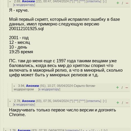
2.69
,
Аноним
(
22
), 00:47, 04/04/2024 [
^
] [
^^
] [
^^^
] [
ответить
]
[
↓
]
+
–
/
[
к модератору
]
Я - круче.
Мой первый скрипт, который исправлял ошибку в базе
данных, имел примерно следующую версию
200112101925.sql
2001 - год
12 - месяц
10 - день
19:25 время
ПС. там до меня еще с 1997 года такими вещами уже
баловались, когда весь мир до хриптоы спорил что
включать в мажорный релиз, а что в минорный, сколько
цифр может быть у минорных релизов и т.д.
3.94
,
Аноним
(
91
), 10:27, 06/04/2024
Скрыто ботом-
+
–
/
модератором
[
к модератору
]
2.78
,
Аноним
(
83
), 07:35, 04/04/2024 [
^
] [
^^
] [
^^^
] [
ответить
]
[
↑
]
+
–
/
[
к модератору
]
Накручивать только первое число версии и догонять
Chrome.
1.76
,
Аноним
(
83
), 07:30, 04/04/2024 [
ответить
] [
﹢﹢﹢
] [
· · ·
]
[
↑
]