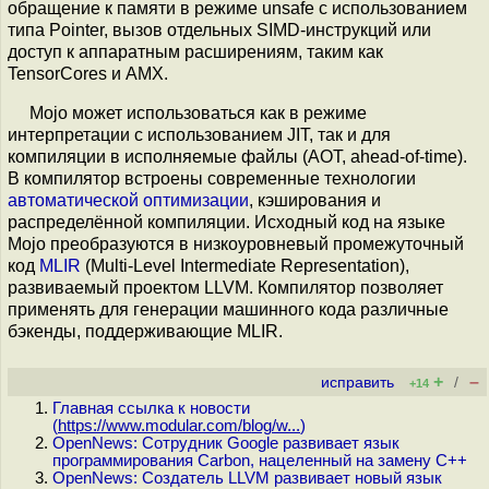
обращение к памяти в режиме unsafe с использованием
типа Pointer, вызов отдельных SIMD-инструкций или
доступ к аппаратным расширениям, таким как
TensorCores и AMX.
Mojo может использоваться как в режиме
интерпретации с использованием JIT, так и для
компиляции в исполняемые файлы (AOT, ahead-of-time).
В компилятор встроены современные технологии
автоматической оптимизации
, кэширования и
распределённой компиляции. Исходный код на языке
Mojo преобразуются в низкоуровневый промежуточный
код
MLIR
(Multi-Level Intermediate Representation),
развиваемый проектом LLVM. Компилятор позволяет
применять для генерации машинного кода различные
бэкенды, поддерживающие MLIR.
+
–
исправить
/
+14
Главная ссылка к новости
(
https://www.modular.com/blog/w...
)
OpenNews: Сотрудник Google развивает язык
программирования Carbon, нацеленный на замену C++
OpenNews: Создатель LLVM развивает новый язык