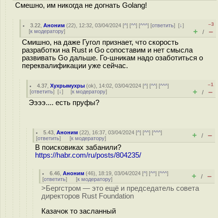
Смешно, им никогда не догнать Golang!
–3
3.22
,
Аноним
(
22
), 12:32, 03/04/2024 [
^
] [
^^
] [
^^^
] [
ответить
]
[
↓
]
+
–
[
к модератору
]
/
Смишно, на даже Гугол признает, что скорость
разработки на Rust и Go сопоставим и нет смысла
развивать Go дальше. Го-шникам надо озаботиться о
переквалификации уже сейчас.
–1
4.37
,
Хухрымухры
(
ok
), 14:02, 03/04/2024 [
^
] [
^^
] [
^^^
]
+
–
[
ответить
]
[
↓
] [
к модератору
]
/
Ээээ.... есть пруфы?
5.43
,
Аноним
(
22
), 16:37, 03/04/2024 [
^
] [
^^
] [
^^^
]
+
–
/
[
ответить
]
[
к модератору
]
В поисковиках забанили?
https://habr.com/ru/posts/804235/
6.46
,
Аноним
(
46
), 18:19, 03/04/2024 [
^
] [
^^
] [
^^^
]
+
–
/
[
ответить
]
[
к модератору
]
>Бергстром — это ещё и председатель совета
директоров Rust Foundation
Казачок то засланный