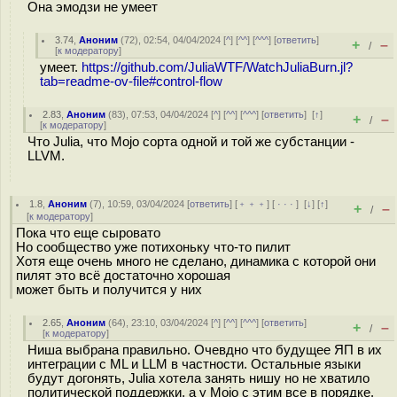
Она эмодзи не умеет
3.74
,
Аноним
(
72
), 02:54, 04/04/2024 [
^
] [
^^
] [
^^^
] [
ответить
]
+
–
/
[
к модератору
]
умеет.
https://github.com/JuliaWTF/WatchJuliaBurn.jl?
tab=readme-ov-file#control-flow
2.83
,
Аноним
(
83
), 07:53, 04/04/2024 [
^
] [
^^
] [
^^^
] [
ответить
]
[
↑
]
+
–
/
[
к модератору
]
Что Julia, что Mojo сорта одной и той же субстанции -
LLVM.
1.8
,
Аноним
(
7
), 10:59, 03/04/2024 [
ответить
] [
﹢﹢﹢
] [
· · ·
]
[
↓
] [
↑
]
+
–
/
[
к модератору
]
Пока что еще сыровато
Но сообщество уже потихоньку что-то пилит
Хотя еще очень много не сделано, динамика с которой они
пилят это всё достаточно хорошая
может быть и получится у них
2.65
,
Аноним
(
64
), 23:10, 03/04/2024 [
^
] [
^^
] [
^^^
] [
ответить
]
+
–
/
[
к модератору
]
Ниша выбрана правильно. Очевдно что будущее ЯП в их
интеграции с ML и LLM в частности. Остальные языки
будут догонять, Julia хотела занять нишу но не хватило
политической поддержки, а у Mojo с этим все в порядке.