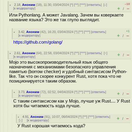
–10
2.18
,
Аноним
(
18
), 11:30, 03/04/2024 [
^
] [
^^
] [
^^^
] [
ответить
]
[
↓
]
+
–
[
к модератору
]
/
Или Pythonlang. А может Javalang. Зачем вы коверкаете
название языка? Это же так глупо выглядит.
+1
3.42
,
Аноним
(
42
), 16:20, 03/04/2024 [
^
] [
^^
] [
^^^
] [
ответить
]
+
–
[
к модератору
]
/
https://github.com/golang/
2.61
,
Аноним
(
64
), 22:58, 03/04/2024 [
^
] [
^^
] [
^^^
] [
ответить
]
[
↑
]
+
–
/
[
к модератору
]
Mojo это высокопроизводительный язык общего
назначения с механизмами безопасного управления
памятью (borrow checker) и удобный синтаксисом Python-
like. Так что он скорее конкурент Rust, хотя пока что не
позиционируется таким образом.
3.73
,
Аноним
(
72
), 02:52, 04/04/2024 [
^
] [
^^
] [
^^^
] [
ответить
]
+
–
/
[
к модератору
]
С таким синтаксисом как у Mojo, лучше уж Rust.... У Rust
хотя бы читаемость кода лучше.
4.91
,
Аноним
(
91
), 10:07, 06/04/2024 [
^
] [
^^
] [
^^^
] [
ответить
]
+
–
/
[
↓
] [
к модератору
]
У Rust хорошая читаемось кода?