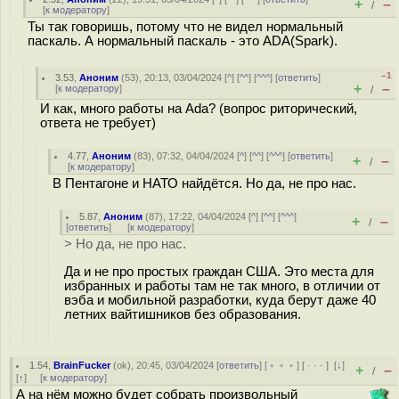
+
–
/
[
к модератору
]
Ты так говоришь, потому что не видел нормальный
паскаль. А нормальный паскаль - это ADA(Spark).
–1
3.53
,
Аноним
(
53
), 20:13, 03/04/2024 [
^
] [
^^
] [
^^^
] [
ответить
]
+
–
[
к модератору
]
/
И как, много работы на Ada? (вопрос риторический,
ответа не требует)
4.77
,
Аноним
(
83
), 07:32, 04/04/2024 [
^
] [
^^
] [
^^^
] [
ответить
]
+
–
/
[
к модератору
]
В Пентагоне и НАТО найдётся. Но да, не про нас.
5.87
,
Аноним
(
87
), 17:22, 04/04/2024 [
^
] [
^^
] [
^^^
]
+
–
/
[
ответить
]
[
к модератору
]
> Но да, не про нас.
Да и не про простых граждан США. Это места для
избранных и работы там не так много, в отличии от
вэба и мобильной разработки, куда берут даже 40
летних вайтишников без образования.
1.54
,
BrainFucker
(
ok
), 20:45, 03/04/2024 [
ответить
] [
﹢﹢﹢
] [
· · ·
]
[
↓
]
+
–
/
[
↑
] [
к модератору
]
А на нём можно будет собрать произвольный