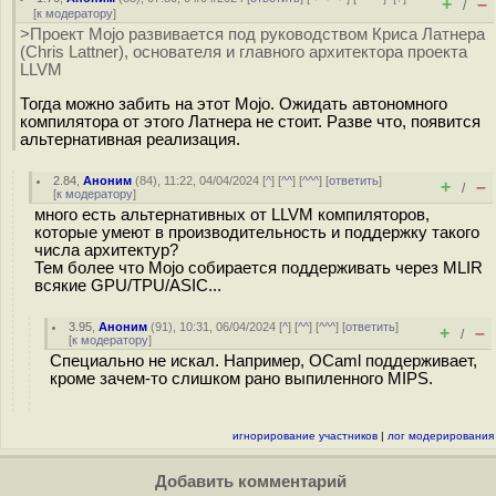
+
–
/
[
к модератору
]
>Проект Mojo развивается под руководством Криса Латнера
(Chris Lattner), основателя и главного архитектора проекта
LLVM
Тогда можно забить на этот Mojo. Ожидать автономного
компилятора от этого Латнера не стоит. Разве что, появится
альтернативная реализация.
2.84
,
Аноним
(
84
), 11:22, 04/04/2024 [
^
] [
^^
] [
^^^
] [
ответить
]
+
–
/
[
к модератору
]
много есть альтернативных от LLVM компиляторов,
которые умеют в производительность и поддержку такого
числа архитектур?
Тем более что Mojo собирается поддерживать через MLIR
всякие GPU/TPU/ASIC...
3.95
,
Аноним
(
91
), 10:31, 06/04/2024 [
^
] [
^^
] [
^^^
] [
ответить
]
+
–
/
[
к модератору
]
Специально не искал. Например, OCaml поддерживает,
кроме зачем-то слишком рано выпиленного MIPS.
игнорирование участников
|
лог модерирования
Добавить комментарий