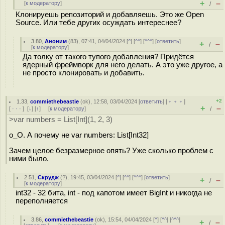
+
–
[
к модератору
]
/
Клонируешь репозиторий и добавляешь. Это же Open
Source. Или тебе других осуждать интереснее?
3.80
,
Аноним
(
83
), 07:41, 04/04/2024 [
^
] [
^^
] [
^^^
] [
ответить
]
+
–
/
[
к модератору
]
Да толку от такого тупого добавления? Придётся
ядерный фреймворк для него делать. А это уже другое, а
не просто клонировать и добавить.
+2
1.33
,
commiethebeastie
(
ok
), 12:58, 03/04/2024 [
ответить
] [
﹢﹢﹢
]
+
–
[
· · ·
]
[
↓
] [
↑
] [
к модератору
]
/
>var numbers = List[Int](1, 2, 3)
o_O. А почему не var numbers: List[Int32]
Зачем целое безразмерное опять? Уже сколько проблем с
ними было.
2.51
,
Скрудж
(
?
), 19:45, 03/04/2024 [
^
] [
^^
] [
^^^
] [
ответить
]
+
–
/
[
к модератору
]
int32 - 32 бита, int - под капотом имеет BigInt и никогда не
переполняется
3.86
,
commiethebeastie
(
ok
), 15:54, 04/04/2024 [
^
] [
^^
] [
^^^
]
+
–
/