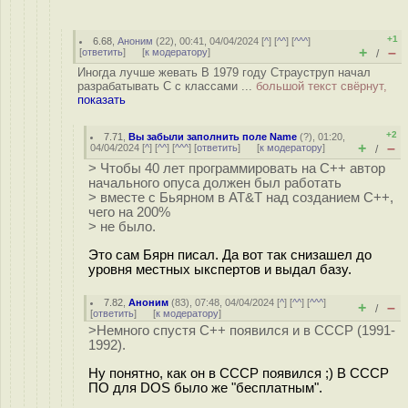
+1
6.68
,
Аноним
(
22
), 00:41, 04/04/2024 [
^
] [
^^
] [
^^^
]
+
–
[
ответить
]
[
к модератору
]
/
Иногда лучше жевать В 1979 году Страуструп начал
разрабатывать С с классами ...
большой текст свёрнут,
показать
+2
7.71
,
Вы забыли заполнить поле Name
(
?
), 01:20,
+
–
04/04/2024 [
^
] [
^^
] [
^^^
] [
ответить
]
[
к модератору
]
/
> Чтобы 40 лет программировать на С++ автор
начального опуса должен был работать
> вместе с Бьярном в AT&T над созданием С++,
чего на 200%
> не было.
Это сам Бярн писал. Да вот так снизашел до
уровня местных ыкспертов и выдал базу.
7.82
,
Аноним
(
83
), 07:48, 04/04/2024 [
^
] [
^^
] [
^^^
]
+
–
/
[
ответить
]
[
к модератору
]
>Немного спустя С++ появился и в СССР (1991-
1992).
Ну понятно, как он в СССР появился ;) В CCCP
ПО для DOS было же "бесплатным".