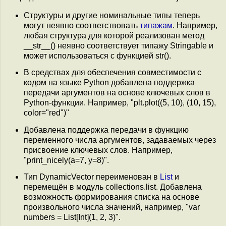
Структуры и другие номинальные типы теперь
могут неявно соответствовать
типажам
. Например,
любая структура для которой реализован метод
__str__() неявно соответствует типажу Stringable и
может использоваться с функцией str().
В средствах для обеспечения совместимости с
кодом на языке Python добавлена поддержка
передачи аргументов на основе ключевых слов в
Python-функции. Например, "plt.plot((5, 10), (10, 15),
color="red")"
Добавлена поддержка передачи в функцию
переменного числа аргументов, задаваемых через
присвоение ключевых слов. Например,
"print_nicely(a=7, y=8)".
Тип DynamicVector переименован в
List
и
перемещён в модуль collections.list. Добавлена
возможность формирования списка на основе
произвольного числа значений, например, "var
numbers = List[Int](1, 2, 3)".