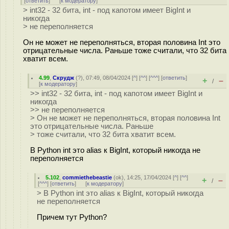
[
ответить
]
[
к модератору
]
> int32 - 32 бита, int - под капотом имеет BigInt и
никогда
> не переполняется
Он не может не переполняться, вторая половина Int это
отрицательные числа. Раньше тоже считали, что 32 бита
хватит всем.
4.99
,
Скрудж
(
?
), 07:49, 08/04/2024 [
^
] [
^^
] [
^^^
] [
ответить
]
+
–
/
[
к модератору
]
>> int32 - 32 бита, int - под капотом имеет BigInt и
никогда
>> не переполняется
> Он не может не переполняться, вторая половина Int
это отрицательные числа. Раньше
> тоже считали, что 32 бита хватит всем.
В Python int это alias к BigInt, который никогда не
переполняется
5.102
,
commiethebeastie
(
ok
), 14:25, 17/04/2024 [
^
] [
^^
]
+
–
/
[
^^^
] [
ответить
]
[
к модератору
]
> В Python int это alias к BigInt, который никогда
не переполняется
Причем тут Python?