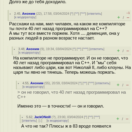
Долго же до тебя доходило.
–1
2.45
,
Аноним
(
22
), 17:58, 03/04/2024 [
^
] [
^^
] [
^^^
] [
ответить
]
+
–
[
к модератору
]
/
Расскажи ка нам, мил чилавек, на каком же компиляторе
ты почти 40 лет назад программировал на С++?
А мы тут все вместе поржем. Хотя .... деменция, она у
разных людей в разном возрасте настает.
3.48
,
Аноним
(
9
), 19:34, 03/04/2024 [
^
] [
^^
] [
^^^
] [
ответить
]
+
–
/
[
к модератору
]
На компиляторе не программируют. И он не говорил, что
40 лет назад программировал на С++. И "мы" себя
называют либо цари, как вот Николай II, либо клоуны. На
царя ты явно не тянешь. Теперь можешь поржать.
4.55
,
Аноним
(
55
), 20:59, 03/04/2024 [
^
] [
^^
] [
^^^
] [
ответить
]
+
–
/
[
к модератору
]
> он не говорил, что 40 лет назад программировал на
С++
Именно это — в точности! — он и говорил.
5.62
,
JackONeill
(
?
), 23:00, 03/04/2024 [
^
] [
^^
] [
^^^
]
+
–
/
[
ответить
]
[
↓
] [
к модератору
]
А что не так? Плюсы ж в 83 вроде появился