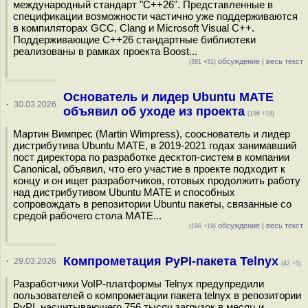
международный стандарт "C++26". Представленные в
спецификации возможности частично уже поддерживаются
в компиляторах GCC, Clang и Microsoft Visual C++.
Поддерживающие C++26 стандартные библиотеки
реализованы в рамках проекта Boost...
обсуждение
|
весь текст
(381 +31)
Основатель и лидер Ubuntu MATE
·
30.03.2026
объявил об уходе из проекта
(196 +19)
Мартин Вимпрес (Martin Wimpress), сооснователь и лидер
дистрибутива Ubuntu MATE, в 2019-2021 годах занимавший
пост директора по разработке десктоп-систем в компании
Canonical, объявил, что его участие в проекте подходит к
концу и он ищет разработчиков, готовых продолжить работу
над дистрибутивом Ubuntu MATE и способных
сопровождать в репозитории Ubuntu пакеты, связанные со
средой рабочего стола MATE...
обсуждение
|
весь текст
(196 +19)
Компрометация PyPI-пакета Telnyx
·
29.03.2026
(42 +5)
Разработчики VoIP-платформы Telnyx предупредили
пользователей о компрометации пакета telnyx в репозитории
PyPI, насчитывающего 756 тысяч загрузок в месяц и