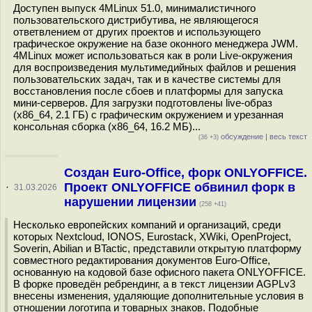
Доступен выпуск 4MLinux 51.0, минималистичного
пользовательского дистрибутива, не являющегося
ответвлением от других проектов и использующего
графическое окружение на базе оконного менеджера JWM.
4MLinux может использоваться как в роли Live-окружения
для воспроизведения мультимедийных файлов и решения
пользовательских задач, так и в качестве системы для
восстановления после сбоев и платформы для запуска
мини-серверов. Для загрузки подготовлены live-образ
(x86_64, 2.1 ГБ) с графическим окружением и урезанная
консольная сборка (x86_64, 16.2 МБ)...
обсуждение
|
весь текст
(36 +3)
Создан Euro-Office, форк ONLYOFFICE.
Проект ONLYOFFICE обвинил форк в
·
31.03.2026
нарушении лицензии
(258 +41)
Несколько европейских компаний и организаций, среди
которых Nextcloud, IONOS, Eurostack, XWiki, OpenProject,
Soverin, Abilian и BTactic, представили открытую платформу
совместного редактирования документов Euro-Office,
основанную на кодовой базе офисного пакета ONLYOFFICE.
В форке проведён ребрендинг, а в текст лицензии AGPLv3
внесены изменения, удаляющие дополнительные условия в
отношении логотипа и товарных знаков. Подобные