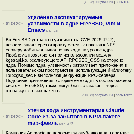
обсуждение
|
весь текст
(41 +32)
Удалённо эксплуатируемые
уязвимости в ядре FreeBSD, Vim и
·
01.04.2026
Emacs
(143 +23)
Во FreeBSD устранена уязвимость (CVE-2026-4747),
позволяющая через отправку сетевых пакетов к NFS-
серверу добиться выполнения кода на уровне ядра.
Проблема проявляется при использовании модуля
kgssapi.ko, реализующего API RPCSEC_GSS на стороне
ядра. Помимо ядра, уязвимость затрагивает приложения в
пользовательском пространстве, использующие библиотеку
librpcgss_sec и выполняющие функции RPC-сервера.
Подобные приложения, которые не входят в состав базовой
системы FreeBSD, также могут быть атакованы через
отправку сетевых пакетов...
обсуждение
|
весь текст
(143 +23)
Утечка кода инструментария Claude
Code из-за забытого в NPM-пакете
·
01.04.2026
map-файла
↻
(35 +42)
Компания Anthropic по недосмотру опубликовала в составе