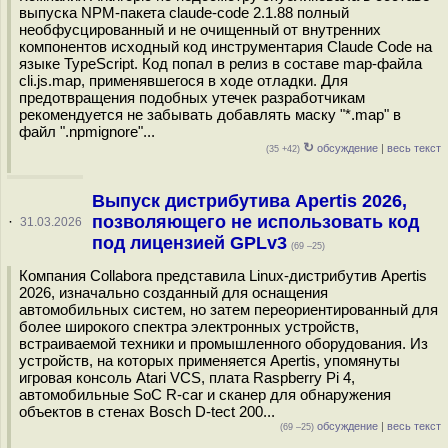
выпуска NPM-пакета claude-code 2.1.88 полный
необфусцированный и не очищенный от внутренних
компонентов исходный код инструментария Claude Code на
языке TypeScript. Код попал в релиз в составе map-файла
cli.js.map, применявшегося в ходе отладки. Для
предотвращения подобных утечек разработчикам
рекомендуется не забывать добавлять маску "*.map" в
файл ".npmignore"...
↻
обсуждение
|
весь текст
(35 +42)
Выпуск дистрибутива Apertis 2026,
позволяющего не использовать код
·
31.03.2026
под лицензией GPLv3
(69 –25)
Компания Collabora представила Linux-дистрибутив Apertis
2026, изначально созданный для оснащения
автомобильных систем, но затем переориентированный для
более широкого спектра электронных устройств,
встраиваемой техники и промышленного оборудования. Из
устройств, на которых применяется Apertis, упомянуты
игровая консоль Atari VCS, плата Raspberry Pi 4,
автомобильные SoC R-car и сканер для обнаружения
объектов в стенах Bosch D-tect 200...
обсуждение
|
весь текст
(69 –25)