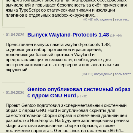
вычислений и повышает безопасность за счёт применения
языка TypeScript со статическими типами и изоляции
плагинов в отдельных sandbox-окружениях...
обсуждение
|
весь текст
(95 +11)
Выпуск Wayland-Protocols 1.48
·
01.04.2026
(184 +10)
Представлен выпуск пакета wayland-protocols 1.48,
содержащего набор протоколов и расширений,
дополняющих базовый протокол Wayland и
предоставляющих возможности, необходимые для
построения композитных серверов и пользовательских
окружений...
обсуждение
|
весь текст
(184 +10)
Gentoo опубликовал системный образ
·
01.04.2026
с ядром GNU Hurd
(41 +32)
Проект Gentoo подготовил экспериментальный системный
образ с ядром GNU Hurd и опубликовал скрипты для
самостоятельной сборки образа и облегчения дальнейшей
разработки Hurd-порта. На будущее запланированы релизы
stage и автоматизированная сборка образов, а также
достижение паритета с Gentoo Linux на системах x86-64...