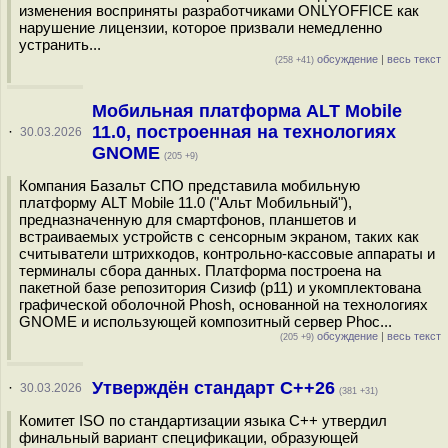
изменения восприняты разработчиками ONLYOFFICE как
нарушение лицензии, которое призвали немедленно
устранить...
обсуждение
|
весь текст
(258 +41)
Мобильная платформа ALT Mobile
11.0, построенная на технологиях
·
30.03.2026
GNOME
(205 +9)
Компания Базальт СПО представила мобильную
платформу ALT Mobile 11.0 ("Альт Мобильный"),
предназначенную для смартфонов, планшетов и
встраиваемых устройств с сенсорным экраном, таких как
считыватели штрихкодов, контрольно-кассовые аппараты и
терминалы сбора данных. Платформа построена на
пакетной базе репозитория Сизиф (p11) и укомплектована
графической оболочной Phosh, основанной на технологиях
GNOME и использующей композитный сервер Phoc...
обсуждение
|
весь текст
(205 +9)
Утверждён стандарт C++26
·
30.03.2026
(381 +31)
Комитет ISO по стандартизации языка C++ утвердил
финальный вариант спецификации, образующей