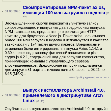
Скомпрометирован NPM-пакет axios,
·
31.03.2026
имеющий 100 млн загрузок в неделю
(40
+16)
Злоумышленники смогли перехватить учётную запись
сопровождающего и выпустить два вредоносных выпуска
NPM-пакета axios, предлагающего реализацию HTTP-
клиента для браузеров и Node.js. Пакет axios насчитывает
более 100 млн загрузок в неделю и используется в качестве
зависимости у 174 тысяч других пакетов. Вредоносные
изменения были интегрированы в выпуски Axios 1.14.1 и
0.30.4 через подстановку фиктивной зависимости plain-
crypto-js 4.2.1, содержащей код для загрузки компонентов,
принимающих команды с управляющего сервера
злоумышленников. Вредоносные выпуски предлагались
для загрузки 31 марта в течение почти 3 часов - с 03:21 по
6:15 (MSK)...
обсуждение
|
весь текст
(40 +16)
Выпуск инсталлятора Archinstall 4.0,
применяемого в дистрибутиве Arch
·
31.03.2026
Linux
(63 +13)
Опубликован выпуск инсталлятора Archinstall 4.0, который с