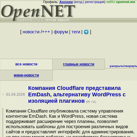
Профиль:
Аноним
(
вход
|
регистрация
)
неRU
opennet.me
[
новости
/
+++
|
форум
|
теги
|
]
все новости
главные новости
раскрыть
/
свернут
мини-новости
Компания Cloudflare представила
EmDash, альтернативу WordPress с
·
01.04.2026
изоляцией плагинов
(95 +11)
Компания Cloudflare опубликовала систему управления
контентом EmDash. Как и WordPress, новая система
поддерживает расширение через плагины, позволяет
использовать шаблоны для построения различных видов
сайтов и предоставляет интерфейс для администрирования,
но при этом может работать на платформах бессерверных