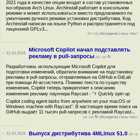
2021 года в качестве опции входит в состав установочных
iso-образов Arch Linux. Archinstall работает в консольном
режиме и может использоваться вместо предлагаемого по
умолчанию ручного режима установки дистрибутива. Код
Archinstall написан на языке Python и распространяется под
лицензией GPLv3...
обсуждение
|
весь текст
(63 +13)
Microsoft Copilot начал подставлять
·
31.03.2026
рекламу в pull-запросы
↻
(94 +19)
Разработчики, использующие Microsoft Copilot для
подготовки изменений, обратили внимание на подстановку
рекламы в pull-запросы, отправляемые на GitHub и GitLab
при помощи AI-ассистента. Помимо текста по существу
изменения, Copilot теперь прикрепляет к описанию
изменения рекламу лаунчера Raycast - "⚡ Quickly spin up
Copilot coding agent tasks from anywhere on your macOS or
Windows machine with Raycast". В настоящее время поиск на
GitHub выдаёт 11 тысяч pull-запросов с рекламой Raycast...
↻
обсуждение
|
весь текст
(94 +19)
Выпуск дистрибутива 4MLinux 51.0
·
31.03.2026
(36 +3)