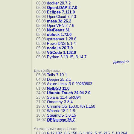
06.08
docker 29.7.2
06.08
OpenLDAP 2.7.0
06.08
Eclipse 7.121.0
06.08
OpenCloud 7.2.3
06.08
mesa 3d 26.2
05.08
OpenVPN 2.7.6
05.08
NetBeans 31
05.08
ublock 1.73.0
05.08
gstreamer 1.28.6
05.08
PowerDNS 5.1.4
05.08
node.js 26.7.0
05.08
VSCode 1.132.0
05.08
Python 3.13.15, 3.14.7
далее>>
Дистрибутивы:
05.08
Tails 7.10.1
04.08
Deepin 25.2.1
03.08
Azure Linux 3.0.20260803
01.08
NetBSD 11.0
24.07
Ubuntu Touch 24.04 2.0
23.07
Solaris 11.4 SRU94
21.07
Omarchy 3.8.4
19.07
Chrome OS 150.0.7871.150
17.07
Whonix 18.2.1.9
16.07
SteamOS 3.8.15
16.07
OPNsense 26.7
Актуальные ядра Linux:
07.08
6.12.102
,
6.6.150
,
6.1.182
,
5.15.215
,
5.10.264