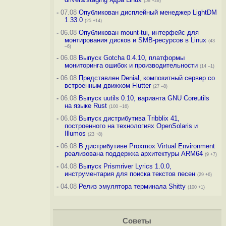
(58 +28)
-
07.08
Опубликован дисплейный менеджер LightDM
1.33.0
(25 +14)
-
06.08
Опубликован mount-tui, интерфейс для
монтирования дисков и SMB-ресурсов в Linux
(43
–6)
-
06.08
Выпуск Gotcha 0.4.10, платформы
мониторинга ошибок и производительности
(14 –1)
-
06.08
Представлен Denial, композитный сервер со
встроенным движком Flutter
(27 –8)
-
06.08
Выпуск uutils 0.10, варианта GNU Coreutils
на языке Rust
(100 –16)
-
06.08
Выпуск дистрибутива Tribblix 41,
построенного на технологиях OpenSolaris и
Illumos
(23 +8)
-
06.08
В дистрибутиве Proxmox Virtual Environment
реализована поддержка архитектуры ARM64
(9 +7)
-
04.08
Выпуск Prismriver Lyrics 1.0.0,
инструментария для поиска текстов песен
(29 +6)
-
04.08
Релиз эмулятора терминала Shitty
(100 +1)
Советы