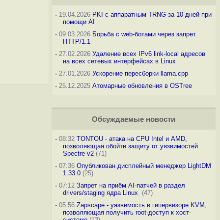
-
19.04.2026
PKI с аппаратным TRNG за 10 дней при
помощи AI
-
09.03.2026
Борьба с web-ботами через запрет
HTTP/1.1
-
27.02.2026
Удаление всех IPv6 link-local адресов
на всех сетевых интерфейсах в Linux
-
27.01.2026
Ускорение пересборки llama.cpp
-
25.12.2025
Атомарные обновления в OSTree
Обсуждаемые новости
-
08:32
TONTOU - атака на CPU Intel и AMD,
позволяющая обойти защиту от уязвимостей
Spectre v2
(71)
-
07:36
Опубликован дисплейный менеджер LightDM
1.33.0
(25)
-
07:12
Запрет на приём AI-патчей в раздел
drivers/staging ядра Linux
(47)
-
05:56
Zapscape - уязвимость в гипервизоре KVM,
позволяющая получить root-доступ к хост-
системе
(13)