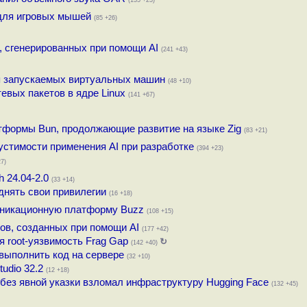
(135 +23)
для игровых мышей
(85 +26)
 сгенерированных при помощи AI
(241 +43)
я запускаемых виртуальных машин
(48 +10)
евых пакетов в ядре Linux
(141 +67)
латформы Bun, продолжающие развитие на языке Zig
(83 +21)
устимости применения AI при разработке
(394 +23)
27)
 24.04-2.0
(33 +14)
днять свои привилегии
(16 +18)
уникационную платформу Buzz
(108 +15)
тов, созданных при помощи AI
(177 +42)
я root-уязвимость Frag Gap
↻
(142 +40)
выполнить код на сервере
(32 +10)
udio 32.2
(12 +18)
 без явной указки взломал инфраструктуру Hugging Face
(132 +45)