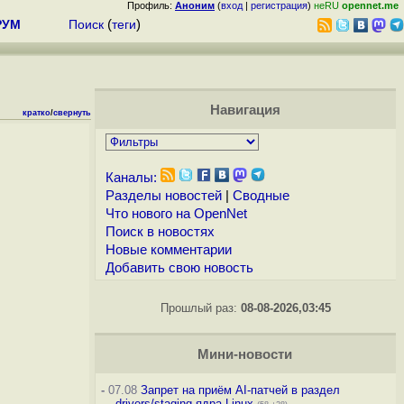
Профиль:
Аноним
(
вход
|
регистрация
)
неRU
opennet.me
РУМ
Поиск
(
теги
)
Навигация
кратко
/
свернуть
Каналы:
Разделы новостей
|
Сводные
Что нового на OpenNet
Поиск в новостях
Новые комментарии
Добавить свою новость
Прошлый раз:
08-08-2026,03:45
Мини-новости
-
07.08
Запрет на приём AI-патчей в раздел
drivers/staging ядра Linux