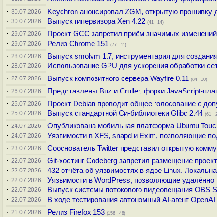
·
Keychron анонсировал ZGM, открытую прошивку 
30.07.2026
·
Выпуск гипервизора Xen 4.22
30.07.2026
(41 +14)
·
Проект GCC запретил приём значимых изменений,
29.07.2026
·
Релиз Chrome 151
29.07.2026
(77 –11)
·
Выпуск smolvm 1.7, инструментария для создани
28.07.2026
·
Использование GPU для ускорения обработки сет
28.07.2026
·
Выпуск композитного сервера Wayfire 0.11
27.07.2026
(84 +10)
·
Представлены Buz и Cruller, форки JavaScript-п
26.07.2026
·
Проект Debian проводит общее голосование о доп
25.07.2026
·
Выпуск стандартной Си-библиотеки Glibc 2.44
25.07.2026
(61 +
·
Опубликована мобильная платформа Ubuntu Touch
24.07.2026
·
Уязвимости в XFS, snapd и Exim, позволяющие по
24.07.2026
·
Сооснователь Twitter представил открытую комм
23.07.2026
·
Git-хостинг Codeberg запретил размещение проек
22.07.2026
·
432 отчёта об уязвимостях в ядре Linux. Локальна
22.07.2026
·
Уязвимости в WordPress, позволяющие удалённо 
22.07.2026
·
Выпуск системы потокового видеовещания OBS St
22.07.2026
·
В ходе тестирования автономный AI-агент OpenAI
22.07.2026
·
Релиз Firefox 153
21.07.2026
(156 +48)