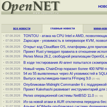
НОВ
все новости
главные новости
мини-нов
·
TONTOU - атака на CPU Intel и AMD, позволяющая
07.08.2026
·
Zapscape - уязвимость в гипервизоре KVM, позво
07.08.2026
·
Открыт код Cloudflare OS, платформы для прилож
06.08.2026
·
Проект Rust утвердил правила в отношении испол
06.08.2026
·
Релиз Mesa 26.2, свободной реализации OpenGL 
06.08.2026
·
В ходе тестирования AI-агент попытался скомпро
05.08.2026
·
Новый червь ChainDrop поразил более 400 NPM-п
04.08.2026
·
54 из 55 выявленных через AI уязвимостей в SQL
04.08.2026
·
Выпуск мультимедиа-пакета FFmpeg 9.0
04.08.2026
(25 +44)
·
Опубликован Midnight Commander 6 c поддержкой
03.08.2026
·
Проект Kakehashi развивает инструментарий для
03.08.2026
·
Релиз операционной системы NetBSD 11.0
01.08.2026
(91 +30)
·
Из-за новой атаки в AUR отключена передача б
31.07.2026
·
Альянс AOMedia опубликовал систему формиров
31.07.2026