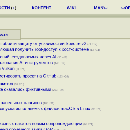
ОСТИ
(
+
)
КОНТЕНТ
WIKI
MAN'ы
ФО
ости
 обойти защиту от уязвимостей Spectre v2
(71 +17)
ляющая получить root-доступ к хост-системе
(13 +14)
ений, создаваемых через AI
(36 –16)
ьзования AI-инструментов
(140 +14)
и Vulkan
(11 +26)
метировать проект на GitHub
(123 +29)
акетов
(59 +20)
ite оказались фиктивными
(203 +89)
 панельных плагинов
(100 +31)
 запуска исполняемых файлов macOS в Linux
(96 +21)
есхозных пакетов новым сопровождающим
(68 +21)
ания объёмного звука OAR