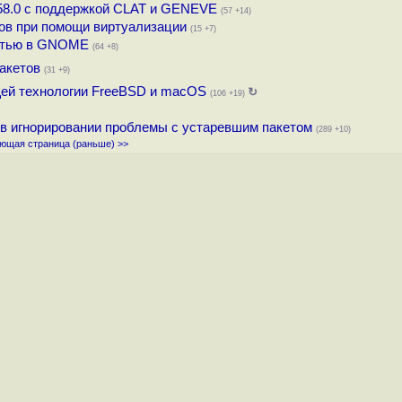
.58.0 с поддержкой CLAT и GENEVE
(57 +14)
ров при помощи виртуализации
(15 +7)
остью в GNOME
(64 +8)
пакетов
(31 +9)
ей технологии FreeBSD и macOS
↻
(106 +19)
 в игнорировании проблемы с устаревшим пакетом
(289 +10)
ющая страница (раньше) >>