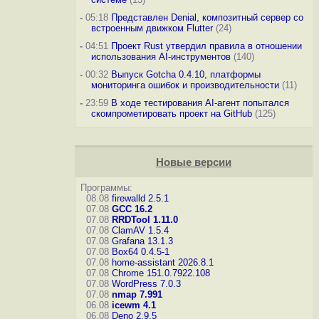
-
05:18
Представлен Denial, композитный сервер со
встроенным движком Flutter
(24)
-
04:51
Проект Rust утвердил правила в отношении
использования AI-инструментов
(140)
-
00:32
Выпуск Gotcha 0.4.10, платформы
мониторинга ошибок и производительности
(11)
-
23:59
В ходе тестирования AI-агент попытался
скомпрометировать проект на GitHub
(125)
Новые версии
Программы:
08.08
firewalld 2.5.1
07.08
GCC 16.2
07.08
RRDTool 1.11.0
07.08
ClamAV 1.5.4
07.08
Grafana 13.1.3
07.08
Box64 0.4.5-1
07.08
home-assistant 2026.8.1
07.08
Chrome 151.0.7922.108
07.08
WordPress 7.0.3
07.08
nmap 7.991
06.08
icewm 4.1
06.08
Deno 2.9.5